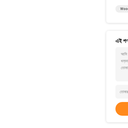
Wood
এই পণ্
আমি আ
ধন্যব
তোমা