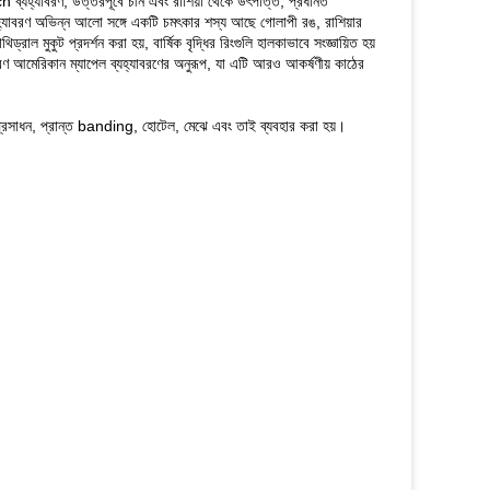
rch ব্যহ্যাবরণ, উত্তরপূর্বে চীন এবং রাশিয়া থেকে উৎপত্তি, প্রধানত
্যহ্যাবরণ অভিন্ন আলো সঙ্গে একটি চমৎকার শস্য আছে গোলাপী রঙ, রাশিয়ার
রাল মুকুট প্রদর্শন করা হয়, বার্ষিক বৃদ্ধির রিংগুলি হালকাভাবে সংজ্ঞায়িত হয়
বরণ আমেরিকান ম্যাপেল ব্যহ্যাবরণের অনুরূপ, যা এটি আরও আকর্ষণীয় কাঠের
্রসাধন, প্রান্ত banding, হোটেল, মেঝে এবং তাই ব্যবহার করা হয়।