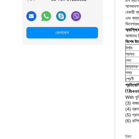
চীন ম্যাপ
আসবাবপত্
বেকারী ব্
এবং ব্যহ
ভিনেগারগ
অ্যাপ্লি
যোগাযোগ
আমাদের চ
বিশেষ উল
দৈর্ঘ্য:
প্রস্থ:
বেধ:
ব্যহ্যাবর
শস্য
শ্রেণী
প্রতিযোগ
⑴best 
With যুক্
(3) বাজা
(4) দ্রুত
(5) গ্রাহ
(6) রাশিয
ট্যাগ: