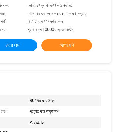
 বিবরণ:
লোহা বেল্ট দ্বারা নির্দিষ্ট কাঠ প্যালেট
সময়:
আদেশ নিশ্চিত করার পর এক থেকে দুই সপ্তাহ
শর্ত:
টি / টি, এল / সি দর্শন, নগদ
্ষমতা:
প্রতি মাসে 100000 স্কয়ার মিটার
ভালো দাম
যোগাযোগ
90 মিমি এবং উপরে
ণ টাইপ:
প্রকৃতি কাঠ ব্যহ্যাবরণ
A, AB, B