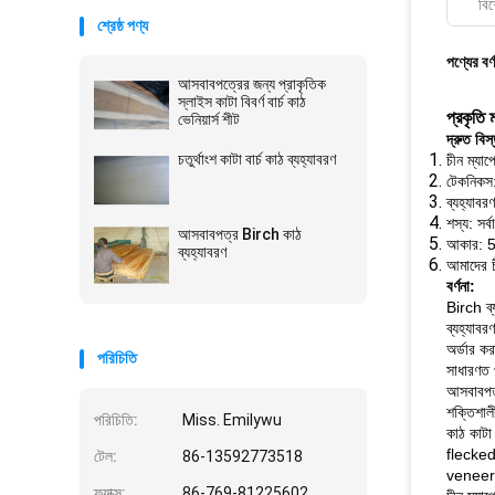
বিশ
শ্রেষ্ঠ পণ্য
পণ্যের বর্
আসবাবপত্রের জন্য প্রাকৃতিক
স্লাইস কাটা বিবর্ণ বার্চ কাঠ
প্রকৃতি
ভেনিয়ার্স শীট
দ্রুত বিস
চতুর্থাংশ কাটা বার্চ কাঠ ব্যহ্যাবরণ
চীন ম্যাপ
টেকনিকস:
ব্যহ্যাবর
শস্য: সর্ব
আসবাবপত্র Birch কাঠ
আকার: 
ব্যহ্যাবরণ
আমাদের চ
বর্ণনা:
Birch ব্
ব্যহ্যাবর
অর্ডার কর
পরিচিতি
সাধারণত 
আসবাবপত্র
শক্তিশালী
পরিচিতি:
Miss. Emilywu
কাঠ কাটা 
flecked 
টেল:
86-13592773518
veneers 
ফ্যাক্স:
86-769-81225602