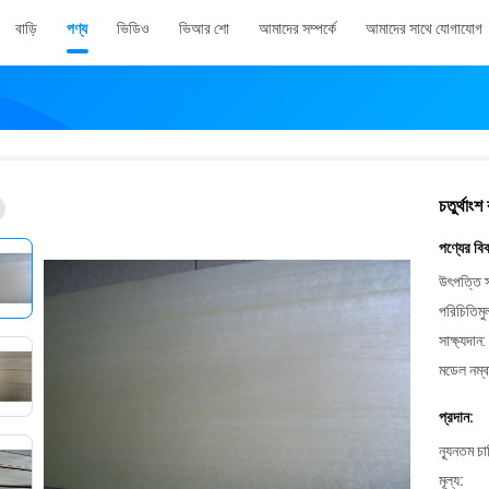
বাড়ি
পণ্য
ভিডিও
ভিআর শো
আমাদের সম্পর্কে
আমাদের সাথে যোগাযোগ
চতুর্থাংশ 
পণ্যের বি
উৎপত্তি স
পরিচিতিমু
সাক্ষ্যদান:
মডেল নম্ব
প্রদান:
ন্যূনতম চ
মূল্য: