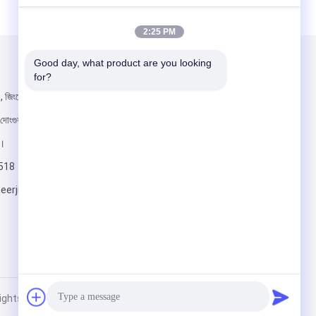
2:25 PM
Good day, what product are you looking 
আমাদের মেইল ​​করুন
for?
5, জিংয়ের কাঠ উপাদান
দোংগুয়ান শহর,
ন।
518
erjialongveneer.com
পাঠান
 Rights Reserved.