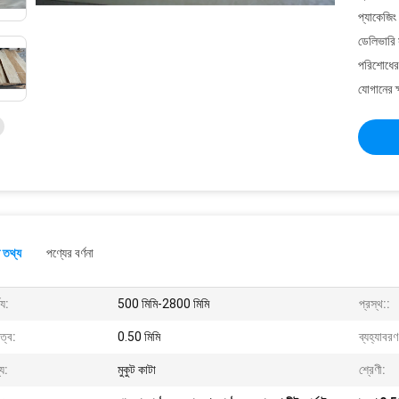
প্যাকেজিং
ডেলিভারি 
পরিশোধের 
যোগানের ক
 তথ্য
পণ্যের বর্ণনা
ঘ্য:
500 মিমি-2800 মিমি
প্রস্থ::
ুত্ব:
0.50 মিমি
ব্যহ্যাবর
য:
মুকুট কাটা
শ্রেণী: