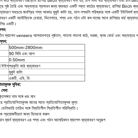
েল কাঠ ব্যহ্যাবরণ এছাড়াও রাশিয়া birch ব্যহ্যাবরণ বলা হয়, চীন সাদা বার্চ ব্যহ্যাবরণ এবং চীন bi
র পৃষ্ঠ তৈরি এবং অভ্যন্তর প্রসাধন জন্য ব্যবহৃত একটি শক্ত কাঠের ব্যহ্যাবরণ, রাশিয়া Birch ব
যহ্যাবরণ সবচেয়ে জনপ্রিয় শস্য আকার মুকুট কাটা হয়, ভাল লগগুলি পরিষ্কার সঙ্গে একটি ইউনিফর্ম ক্যাথিড্
্যাবরণ একটি অযৌক্তিক চেহারা, ভিনেগারে, শস্য এবং গঠন ওটা কম দামের সাথে রাশিয়ার বার্চ ব্যহ্যা
ুলির একটি।
কেশন:
ীন ম্যাপেল veneers আসবাবপত্র পৃষ্ঠতল, পাতলা পাতলা কাঠ, দরজা, ব্লক বোর্ড এবং অভ্যন্তর প
্লেখ:
500mm-2800mm
90 মিমি এবং আপ
0.50mm
ণ টাইপ
প্রকৃতি কাঠ ব্যহ্যাবরণ
মুকুট কাটা
একটি, এবি, বি
িতামূলক সুবিধা:
সেবা
তিসঙ্গত দাম সঙ্গে গুড মান
রে প্রতিযোগিতামূলক মানের সাথে প্রতিযোগিতামূলক মূল্য
 ডেলিভারি তারিখ সঙ্গে স্থিতিশীল স্থিতিশীল পরিস্থিতি।
ক প্রয়োজনীয়তা জন্য বিবেচনা করুন
়ান ব্যার্ন ব্যহ্যাবরণ এর শস্য এবং গঠন আমেরিকান ম্যাপেল ব্যহ্যাবরণ অনুরূপ