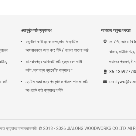
ওয়ালুনুট কাঠ ব্যহ্যাবরণ
আমাদের অনুসরণ করো
চতুর্থাংশ কাটা ব্ল্যাক অলঙ্কার সিন্থেটিক
নং 7-9, এরিয়া বি 
্যানেল
আসবাবপত্র জন্য কাঠ শীট / পাতলা পাতলা কাঠ
বাজার, হাউজি শহর, 
্রাউন,
আসবাবপত্র আখরোট কাঠ ব্যহ্যাবরণ কাটা
গুয়াংডং প্রদেশ, চী
কাটা, স্থাপত্য প্যানেলিং ব্যহ্যাবরণ
86-13592773
লা কাঠ
হোটেল সজ্জা জন্য প্রাকৃতিক পাতলা পাতলা কাঠ
emilywu@vene
আখরোট কাঠ ব্যহ্যাবরণ শীট
্যাশ কাঠ ব্যহ্যাবরণ সরবরাহকারী. © 2013 - 2026 JIALONG WOODWORKS CO.LTD. All