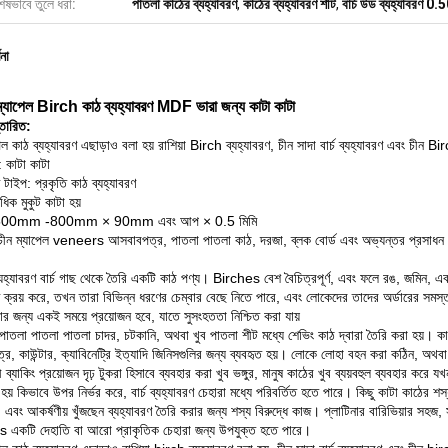
েষভাবে তুলে ধরা:
পাতলা কাঠের ব্যহ্যাবরণ
,
কাঠের ব্যহ্যাবরণ শীট
,
বার্চ উড ব্যহ্যাবরণ 0.5
ণনা
 ম্যাপেল Birch কাঠ ব্যহ্যাবরণ MDF ভারা জন্য কাটা কাটা
্তারিত:
েল কাঠ ব্যহ্যাবরণ এছাড়াও বলা হয় রাশিয়া Birch ব্যহ্যাবরণ, চীন সাদা বার্চ ব্যহ্যাবরণ এবং চীন Bir
 কাটা কাটা
ণ টাইপ: প্রকৃতি কাঠ ব্যহ্যাবরণ
াধিক মুকুট কাটা হয়
500mm -800mm × 90mm এবং আপ × 0.5 মিমি
ীন ম্যাপেল veneers আসবাবপত্র, পাতলা পাতলা কাঠ, দরজা, ব্লক বোর্ড এবং অভ্যন্তর প্রসাধন এব
যহ্যাবরণ বার্চ গাছ থেকে তৈরি একটি কাঠ পণ্য।
Birches বেশ বৈচিত্রপূর্ণ, এবং ফলে রঙ, জমিন, এবং
ণ ক্রয় করে, তখন তারা বিভিন্ন ধরণের চেম্বার বেছে নিতে পারে, এবং লোকেদের তাদের অর্ডারের সমস্ত ব
ার জন্য একই সময়ে প্রয়োজন হবে, যাতে সুসংহততা নিশ্চিত করা যায়
পাতলা পাতলা পাতলা চাদর, চটকানি, অথবা খুব পাতলা শীট মধ্যে শেভিং কাঠ দ্বারা তৈরি করা হয়।
কা
, কাউন্টার, ক্যাবিনেট্রি ইত্যাদি জিনিসগুলির জন্য ব্যবহৃত হয়।
লোকে লোহা বহন করা কঠিন, অথবা যখ
 ব্যাকিং প্রয়োজন দৃঢ় টুকরা হিসাবে ব্যবহার করা খুব ভঙ্গুর, মানুষ কাঠের খুব ব্যয়বহুল ব্যবহার করে য
হয় কিভাবে উপর নির্ভর করে, বার্চ ব্যহ্যাবরণ চেহারা মধ্যে পরিবর্তিত হতে পারে।
কিছু কাটা কাঠের শস
এবং আকর্ষণীয় খুঁজছেন ব্যহ্যাবরণ তৈরি করার জন্য শস্য বিরুদ্ধে কাজ।
প্লাটিনার বারিভিয়ার সহজ
একটি দেহাতি বা আরো প্রাকৃতিক চেহারা জন্য উপযুক্ত হতে পারে।