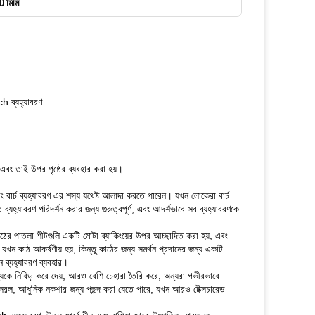
0 মিমি
ch ব্যহ্যাবরণ
ং তাই উপর পৃষ্ঠের ব্যবহার করা হয়।
 বার্চ ব্যহ্যাবরণ এর শস্য যথেষ্ট আলাদা করতে পারেন।
যখন লোকেরা বার্চ
্যহ্যাবরণ পরিদর্শন করার জন্য গুরুত্বপূর্ণ, এবং আদর্শভাবে সব ব্যহ্যাবরণকে
ঠের পাতলা শীটগুলি একটি মোটা ব্যাকিংয়ের উপর আচ্ছাদিত করা হয়, এবং
ন কাঠ আকর্ষণীয় হয়, কিন্তু কাঠের জন্য সমর্থন প্রদানের জন্য একটি
খন ব্যহ্যাবরণ ব্যবহার।
্যকে নিবিড় করে দেয়, আরও বেশি চেহারা তৈরি করে, অন্যরা গভীরভাবে
, সরল, আধুনিক নকশার জন্য পছন্দ করা যেতে পারে, যখন আরও টেক্সচারেড