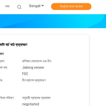
Bengali
খবর
উদ্ধৃতির জন্য আবেদন
কাটা বার্চ কাঠ ব্যহ্যাবরণ
বরণ:
্থল:
রাশিয়ান ফেডারেশন এবং চীন
লক নাম:
Jialong veneer
FSC
ার:
চীন ম্যাপেল ব্যহ্যাবরণ
াহিদার পরিমাণ:
অনুযায়ী গ্রাহকের প্রয়োজন
negotiated