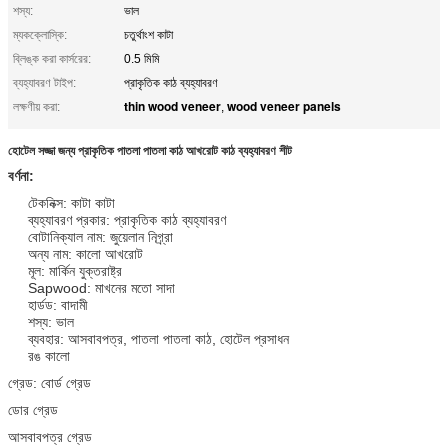
শস্য:
ভাল
ম্যকক্লোস্কি:
চতুর্থাংশ কাটা
ব্লিঙ্ক করা কার্সরের:
0.5 মিমি
ব্যহ্যাবরণ টাইপ:
প্রাকৃতিক কাঠ ব্যহ্যাবরণ
thin wood veneer
wood veneer panels
লক্ষণীয় করা:
,
হোটেল সজ্জা জন্য প্রাকৃতিক পাতলা পাতলা কাঠ আখরোট কাঠ ব্যহ্যাবরণ শীট
বর্ণনা:
টেকনিক্স: কাটা কাটা
ব্যহ্যাবরণ প্রকার: প্রাকৃতিক কাঠ ব্যহ্যাবরণ
বোটানিক্যাল নাম: জুয়েলান নিগ্র্রা
অন্য নাম: কালো আখরোট
মূল: মার্কিন যুক্তরাষ্ট্র
Sapwood: মাখনের মতো সাদা
হার্ডড: বাদামী
শস্য: ভাল
ব্যবহার: আসবাবপত্র, পাতলা পাতলা কাঠ, হোটেল প্রসাধন
রঙ কালো
গ্রেড: বোর্ড গ্রেড
ডোর গ্রেড
আসবাবপত্র গ্রেড