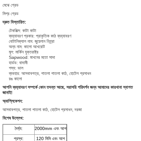
মেঝে গ্রেড
মিশ্র গ্রেড
দ্রুত বিস্তারিত:
টেকনিক্স: কাটা কাটা
ব্যহ্যাবরণ প্রকার: প্রাকৃতিক কাঠ ব্যহ্যাবরণ
বোটানিক্যাল নাম: জুয়েলান নিগ্র্রা
অন্য নাম: কালো আখরোট
মূল: মার্কিন যুক্তরাষ্ট্র
Sapwood: মাখনের মতো সাদা
হার্ডড: বাদামী
শস্য: ভাল
ব্যবহার: আসবাবপত্র, পাতলা পাতলা কাঠ, হোটেল প্রসাধন
রঙ কালো
আপনি ব্যহ্যাবরণ সম্পর্কে কোন তদন্ত আছে, সরাসরি পরিদর্শন জন্য আমাদের কারখানা স্বাগত
জানাই!
অ্যাপ্লিকেশন:
আসবাবপত্র, পাতলা পাতলা কাঠ, হোটেল প্রসাধন, দরজা
বিশেষ উল্লেখ:
দৈর্ঘ্য:
2000mm এবং আপ
প্রস্থ:
120 মিমি এবং আপ