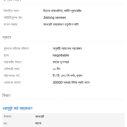
উৎপত্তি স্থল:
উত্তর ক্যারোলিনা, মার্কিন যুক্তরাষ্ট্র
পরিচিতিমুলক নাম:
Jialong veneer
মডেল নম্বার:
আখরোট ব্যহ্যাবরণ চতুর্থাংশ কাটা
প্রদান
ন্যূনতম চাহিদার পরিমাণ:
অনুযায়ী গ্রাহকের প্রয়োজন
মূল্য:
negotiable
প্যাকেজিং বিবরণ:
কাঠের তৃণশয্যা
ডেলিভারি সময়:
১৫ দিন
পরিশোধের শর্ত:
টি / টি, এল / সি দর্শন, ক্যাশ
যোগানের ক্ষমতা:
30000 স্কয়ার মিটার প্রতি মাসে
বিবরণ
ওয়ালুনুট কাঠ ব্যহ্যাবরণ
উপাদান:
আখরোট
রঙ:
কালো