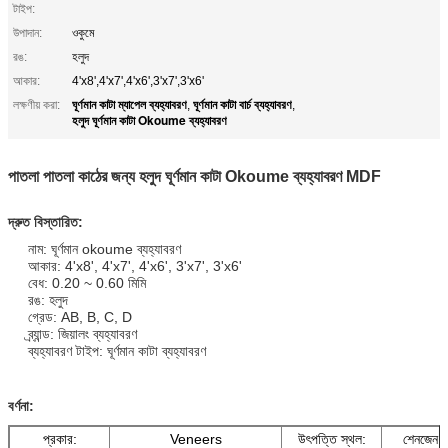
টাইপ:
উপাদান:
ওকুমে
রঙ:
হলুদ
আকার:
4'x8',4'x7',4'x6',3'x7',3'x6'
ঘূর্ণমান কাটা ম্যাপেল ব্যহ্যাবরণ
ঘূর্ণমান কাটা বার্চ ব্যহ্যাবরণ
লক্ষণীয় করা:
,
,
হলুদ ঘূর্ণমান কাটা Okoume ব্যহ্যাবরণ
পাতলা পাতলা কাঠের জন্য হলুদ ঘূর্ণমান কাটা Okoume ব্যহ্যাবরণ MDF
দ্রুত বিস্তারিত:
নাম: ঘূর্ণমান okoume ব্যহ্যাবরণ
আকার: 4'x8', 4'x7', 4'x6', 3'x7', 3'x6'
বেধ: 0.20 ~ 0.60 মিমি
রঙ: হলুদ
গ্রেড: AB, B, C, D
ব্র্যান্ড: জিয়ালং ব্যহ্যাবরণ
ব্যহ্যাবরণ টাইপ: ঘূর্ণমান কাটা ব্যহ্যাবরণ
বর্ণনা:
প্রকার:
Veneers
উৎপত্তি স্থল:
শেনজেন, 