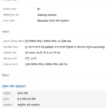
উৎপত্তি স্থল:
চীন
পরিচিতিমুলক নাম:
Jialong veneer
মডেল নম্বার:
Okoume ঘূর্ণমান কাটা ব্যহ্যাবরণ
প্রদান
ন্যূনতম চাহিদার পরিমাণ:
20 কিউবিক মিটার / কিউবিক মিটার এক 20ft ধারক
প্যাকেজিং বিবরণ:
দৃঢ় পাতলা পাতলা কাঠ pallets সঙ্গে রপ্তানি স্ট্যান্ডার্ড বা গ্রাহকের অনুরোধ accoring
ডেলিভারি সময়:
দুই সপ্তাহ পরে টি / টি বা এল / সি পান
পরিশোধের শর্ত:
T/T, এল সি
যোগানের ক্ষমতা:
100 কিউবিক মিটার / কিউবিক মিটার প্রতি দিন
বিবরণ
ঘূর্ণমান কাটা ব্যহ্যাবরণ
প্রযুক্তি:
ঘূর্ণমান কাটা
প্রস্থ:
0.2 মিমি-0.6 মিমি
ব্যহ্যাবরণ
প্রাকৃতিক কাঠ ব্যহ্যাবরণ