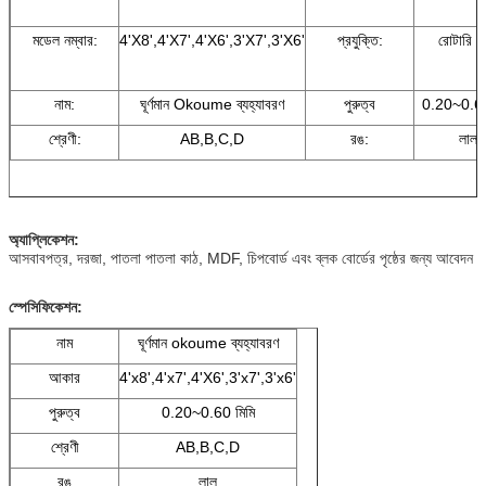
মডেল নম্বার:
4'X8',4'X7',4'X6',3'X7',3'X6'
প্রযুক্তি:
রোটারি ক
নাম:
ঘূর্ণমান Okoume ব্যহ্যাবরণ
পুরুত্ব
0.20~0.60
শ্রেণী:
AB,B,C,D
রঙ:
লাল
অ্যাপ্লিকেশন:
আসবাবপত্র, দরজা, পাতলা পাতলা কাঠ, MDF, চিপবোর্ড এবং ব্লক বোর্ডের পৃষ্ঠের জন্য আবেদন
স্পেসিফিকেশন:
নাম
ঘূর্ণমান okoume ব্যহ্যাবরণ
আকার
4'x8',4'x7',4'X6',3'x7',3'x6'
পুরুত্ব
0.20~0.60 মিমি
শ্রেণী
AB,B,C,D
রঙ
লাল