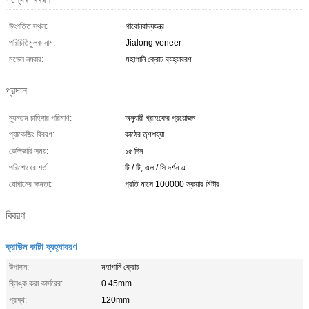
উৎপত্তি স্থল:
গাবোনবাদ্যযন্ত্র
পরিচিতিমুলক নাম:
Jialong veneer
মডেল নম্বার:
মহাগানি ক্রোচ ব্যহ্যাবরণ
প্রদান
ন্যূনতম চাহিদার পরিমাণ:
অনুযায়ী গ্রাহকের প্রয়োজন
প্যাকেজিং বিবরণ:
কাঠের তৃণশয্যা
ডেলিভারি সময়:
১৫ দিন
পরিশোধের শর্ত:
টি / টি, এল / সি দর্শন এ
যোগানের ক্ষমতা:
প্রতি মাসে 100000 স্কয়ার মিটার
বিবরণ
ক্রাউন কাটা ব্যহ্যাবরণ
উপাদান:
মহাগানি ক্রোচ
ব্লিঙ্ক করা কার্সরের:
0.45mm
প্রস্থ:
120mm