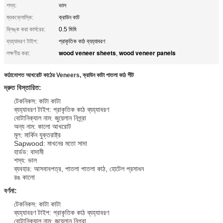
শস্য:
ভাল
ম্যকক্লোস্কি:
ক্রাউন কাট
ব্লিঙ্ক করা কার্সরের:
0.5 মিমি
ব্যহ্যাবরণ টাইপ:
প্রাকৃতিক কাঠ ব্যহ্যাবরণ
wood veneer sheets
wood veneer panels
লক্ষণীয় করা:
,
কাঠামোগত আখরোট কাঠের Veneers, ক্রাউন কাটা পাতলা কাঠ শীট
দ্রুত বিস্তারিত:
টেকনিকস: কাটা কাটা
ব্যহ্যাবরণ টাইপ: প্রাকৃতিক কাঠ ব্যহ্যাবরণ
বোটানিক্যাল নাম: জুয়েলান নিগ্র্রা
অন্য নাম: কালো আখরোট
মূল: মার্কিন যুক্তরাষ্ট্র
Sapwood: মাখনের মতো সাদা
হার্ডড: বাদামী
শস্য: ভাল
ব্যবহার: আসবাবপত্র, পাতলা পাতলা কাঠ, হোটেল প্রসাধন
রঙ কালো
বর্ণনা:
টেকনিকস: কাটা কাটা
ব্যহ্যাবরণ টাইপ: প্রাকৃতিক কাঠ ব্যহ্যাবরণ
বোটানিক্যাল নাম: জুয়েলান নিগ্র্রা