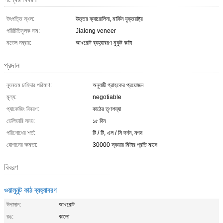
উৎপত্তি স্থল:
উত্তর ক্যারোলিনা, মার্কিন যুক্তরাষ্ট্র
পরিচিতিমুলক নাম:
Jialong veneer
মডেল নম্বার:
আখরোট ব্যহ্যাবরণ মুকুট কাটা
প্রদান
ন্যূনতম চাহিদার পরিমাণ:
অনুযায়ী গ্রাহকের প্রয়োজন
মূল্য:
negotiable
প্যাকেজিং বিবরণ:
কাঠের তৃণশয্যা
ডেলিভারি সময়:
১৫ দিন
পরিশোধের শর্ত:
টি / টি, এল / সি দর্শন, নগদ
যোগানের ক্ষমতা:
30000 স্কয়ার মিটার প্রতি মাসে
বিবরণ
ওয়ালুনুট কাঠ ব্যহ্যাবরণ
উপাদান:
আখরোট
রঙ:
কালো