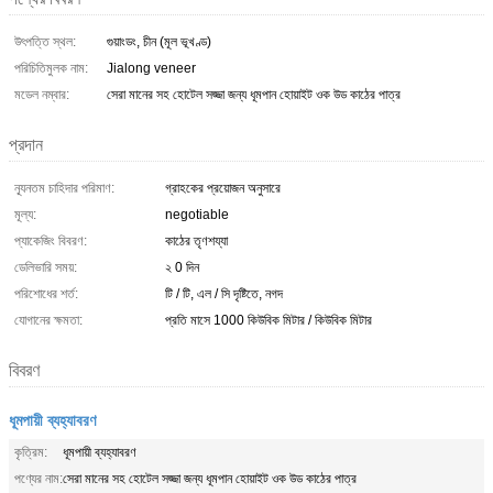
উৎপত্তি স্থল:
গুয়াংডং, চীন (মূল ভূখণ্ড)
পরিচিতিমুলক নাম:
Jialong veneer
মডেল নম্বার:
সেরা মানের সহ হোটেল সজ্জা জন্য ধূমপান হোয়াইট ওক উড কাঠের পাত্র
প্রদান
ন্যূনতম চাহিদার পরিমাণ:
গ্রাহকের প্রয়োজন অনুসারে
মূল্য:
negotiable
প্যাকেজিং বিবরণ:
কাঠের তৃণশয্যা
ডেলিভারি সময়:
২ 0 দিন
পরিশোধের শর্ত:
টি / টি, এল / সি দৃষ্টিতে, নগদ
যোগানের ক্ষমতা:
প্রতি মাসে 1000 কিউবিক মিটার / কিউবিক মিটার
বিবরণ
ধূমপায়ী ব্যহ্যাবরণ
কৃত্রিম:
ধূমপায়ী ব্যহ্যাবরণ
পণ্যের নাম:
সেরা মানের সহ হোটেল সজ্জা জন্য ধূমপান হোয়াইট ওক উড কাঠের পাত্র