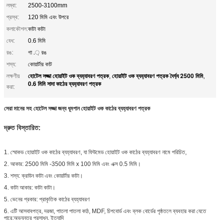
লম্বা:
2500-3100mm
প্রস্থ:
120 মিমি এবং উপরে
কলাকৌশল:
কাটা কাটা
বেধ:
0.6 মিমি
রঙ:
গা .় রঙ
শস্য:
কোয়ার্টার কাট
হোটেল সজ্জা হোয়াইট ওক ব্যহ্যাবরণ পত্রক
হোয়াইট ওক ব্যহ্যাবরণ পত্রক দৈর্ঘ্য 2500 মিমি
লক্ষণীয়
,
,
0.6 মিমি সাদা কাঠের ব্যহ্যাবরণ পত্রক
করা:
সেরা মানের সহ হোটেল সজ্জা জন্য ধূমপান হোয়াইট ওক কাঠের ব্যহ্যাবরণ পত্রক
দ্রুত বিস্তারিত:
1. স্মোকড হোয়াইট ওক কাঠের ব্যহ্যাবরণ, যা ফিউমেড হোয়াইট ওক কাঠের ব্যহ্যাবরণ নামে পরিচিত,
2. আকার: 2500 মিমি -3500 মিমি x 100 মিমি এবং এক্স 0.5 মিমি।
3. শস্য: ক্রাউন কাটা এবং কোয়ার্টার কাটা।
4. কাটা আকার: কাটা কাটা।
5. ভেনের প্রকার: প্রাকৃতিক কাঠের ব্যহ্যাবরণ
6. এটি আসবাবপত্র, দরজা, পাতলা পাতলা কাঠ, MDF, চিপবোর্ড এবং ব্লক বোর্ডের পৃষ্ঠতলে ব্যবহার করা যেতে
পারে;অভ্যন্তর প্রসাধন, ইত্যাদি