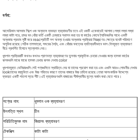
বর্ণনা:
আমেরিকান আসবাব শিল্পে ওক অন্যতম ব্যবহৃত ব্যহ্যাবরণীয় তবে এই ওকটি একেবারেই আলাদা।লম্বা লম্বা লম্বা
লম্বা কাটা পরে, চাদর ঘন ধোঁয়া ভর্তি একটি চেম্বারে স্থাপন করা হয় যা কাঠের কোষে ট্যানিনগুলির সাথে একটি
অন্ধকার প্রভাব সৃষ্টি করে reacপ্রতিটি লগ অনন্য হওয়ায় অন্ধকার প্রক্রিয়া নিয়ন্ত্রণের ক্ষেত্রে যথেষ্ট পরিমাণে
অসুবিধা রয়েছে।সঠিক তাপমাত্রা, সময়ের দৈর্ঘ্য, এবং ধোঁয়ার ঘনত্বের ব্যতিক্রমীভাবে ভাল টোনযুক্ত ব্যহ্যাবরণ
নীচে প্রদর্শিত হিসাবে স্তন্যপান দেয়।
ধূমপান প্রক্রিয়াটি কখনও কখনও প্রাণবন্ত ব্যহ্যাবরণের তুলনায় প্রাকৃতিক চেহারা দেওয়ার জন্য হালকা কাঠের
ঝলকগুলি মাঝে মাঝে হালকা রেখার ঝলক দেখায় color
ধূমপানযুক্ত ভেনিয়ারগুলি সেই পণ্যগুলিতে স্থায়িত্ব দেয় যা তাদের প্রয়োগ করা হয় এবং এগুলি আরও লোভনীয় দেখায়
lookতাদের বহুমুখিতা এবং উচ্চ শক্তির কারণে তাদের বাজারে উচ্চ চাহিদা রয়েছে।তারা আলংকারিক উদ্দেশ্যে
ব্যবহৃত একটি পাতলা স্তর শীট।এই ব্যহ্যাবরণগুলি বাজারের শীর্ষস্থানীয় মূল্যে অর্জন করা যেতে পারে।
পণ্যের নাম:
ধূমপান ওক ব্যহ্যাবরণ
উৎপত্তি স্থল
চীন
পরিচিতিমুলক নাম
জিয়ালং ব্যহ্যাবরণ
টেকনিক্স
কাটা কাটা