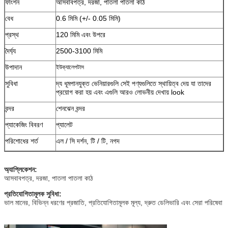
ফাংশন
আসবাবপত্র, দরজা, পাতলা পাতলা কাঠ
বেধ
0.6 মিমি (+/- 0.05 মিমি)
প্রস্থ
120 মিমি এবং উপরে
দৈর্ঘ্য
2500-3100 মিমি
উপাদান
ইউক্যালেপটাস
সুবিধা
দ্য
ধূমপানযুক্ত ভেনিয়ারগুলি সেই পণ্যগুলিতে স্থায়িত্ব দেয় যা তাদের
প্রয়োগ করা হয় এবং এগুলি আরও লোভনীয় দেখায় look
বন্দর
শেনঝেন বন্দর
প্যাকেজিং বিবরণ
প্যালেট
পরিশোধের শর্ত
এল / সি দর্শন, টি / টি, নগদ
অ্যাপ্লিকেশন:
আসবাবপত্র, দরজা, পাতলা পাতলা কাঠ
প্রতিযোগিতামূলক সুবিধা:
ভাল মানের, বিভিন্ন ধরণের প্রজাতি, প্রতিযোগিতামূলক মূল্য, দ্রুত ডেলিভারি এবং সেরা পরিষেবা