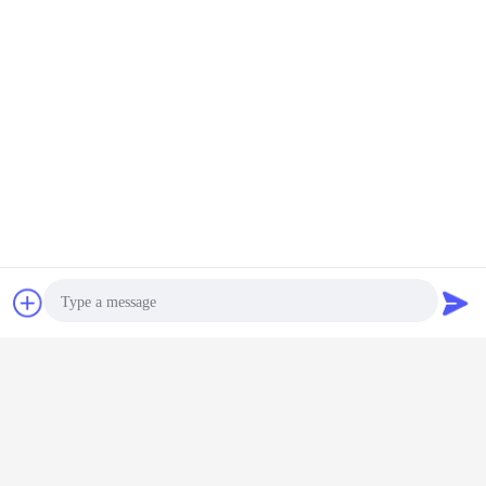
wood veneer panels
wood veneer sheets
ট্যাগ:
,
,
thin wood veneer
এর সেরা মূল্য পান
হোটেল সাজসজ্জা স্মোকড হোয়াইট ওক ব্যহ্যাবরণ
পত্রকের দৈর্ঘ্য 2500 মিমি
চ্যাট
উদ্ধৃতির জন্য আবেদন
চালিয়ে
ধূমপায়ী ব্যহ্যাবরণ
অধিক
Photo
Video Call