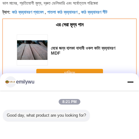
ভাল মানের, প্রতিযোগী মূল্য, দ্রুত ডেলিভারি এবং সর্বোত্তম পরিষেবা
কাঠ ব্যহ্যাবরণ প্যানেল
পাতলা কাঠ ব্যহ্যাবরণ
কাঠ ব্যহ্যাবরণ শীট
ট্যাগ:
,
,
এর সেরা মূল্য পান
মেঝে জন্য হালকা বাদামী ওকল কাটা ব্যহ্যাবরণ
MDF
চালিয়ে
emilywu
কাটা ব্যহ্যাবরণ
অধিক
8:21 PM
Good day, what product are you looking for?
টা ব্যহ্যাবরণ
প্রাকৃতিক আমেরিকান
মসৃণ এবং পরিষ্কার লাইন
ক্যাবিনেটের
হালকা বাদাম
Whtie ওক মুকুট AAA
সঙ্গে আসবাবপত্র দরজা
nonuniform রঙের
ব্যহ্যা
গ্রেড সঙ্গে কাঠের কাটা
পৃষ্ঠ কাটা ব্যহ্যাবরণ
জন্য কাটা কাটা কাঠ
ভিনেগার কাটা
প্রাকৃতিক ব্যহ্যাবরণ কাঠ