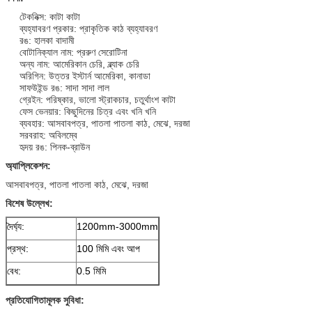
টেকনিক্স: কাটা কাটা
ব্যহ্যাবরণ প্রকার: প্রাকৃতিক কাঠ ব্যহ্যাবরণ
রঙ: হালকা বাদামী
বোটানিক্যাল নাম: প্ররুণ সেরোটিনা
অন্য নাম: আমেরিকান চেরি, ব্ল্যাক চেরি
অরিগিন: উত্তর ইস্টার্ন আমেরিকা, কানাডা
সাফউইন্ড রঙ: সাদা সাদা লাল
গ্রেইন: পরিষ্কার, ভালো স্ট্রাকচার, চতুর্থাংশ কাটা
ফেস ভেনয়ার: কিছুদিনের চিত্র এবং খনি খনি
ব্যবহার: আসবাবপত্র, পাতলা পাতলা কাঠ, মেঝে, দরজা
সরবরাহ: অবিলম্বে
হৃদয় রঙ: পিনক-ব্রাউন
অ্যাপ্লিকেশন:
আসবাবপত্র, পাতলা পাতলা কাঠ, মেঝে, দরজা
বিশেষ উল্লেখ:
দৈর্ঘ্য:
1200mm-3000mm
প্রস্থ:
100 মিমি এবং আপ
বেধ:
0.5 মিমি
প্রতিযোগিতামূলক সুবিধা: