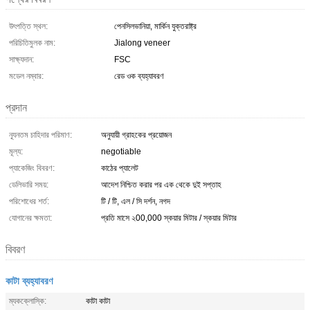
উৎপত্তি স্থল:
পেনসিলভানিয়া, মার্কিন যুক্তরাষ্ট্র
পরিচিতিমুলক নাম:
Jialong veneer
সাক্ষ্যদান:
FSC
মডেল নম্বার:
রেড ওক ব্যহ্যাবরণ
প্রদান
ন্যূনতম চাহিদার পরিমাণ:
অনুযায়ী গ্রাহকের প্রয়োজন
মূল্য:
negotiable
প্যাকেজিং বিবরণ:
কাঠের প্যালেট
ডেলিভারি সময়:
আদেশ নিশ্চিত করার পর এক থেকে দুই সপ্তাহ
পরিশোধের শর্ত:
টি / টি, এল / সি দর্শন, নগদ
যোগানের ক্ষমতা:
প্রতি মাসে ২00,000 স্কয়ার মিটার / স্কয়ার মিটার
বিবরণ
কাটা ব্যহ্যাবরণ
ম্যকক্লোস্কি:
কাটা কাটা