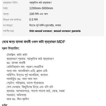
ব্যহ্যাবরণ টাইপ:
প্রাকৃতিক কাঠ ব্যহ্যাবরণ
দৈর্ঘ্য:
1200mm-3000mm
প্রস্থ:
100 মিমি এবং আপ
ব্লিঙ্ক করা কার্সরের:
0.5 মিমি
বংশোদ্ভূত:
উত্তর পূর্ব মার্কিন যুক্তরাষ্ট্র, কানাডা
thin wood veneer
wood veneer panels
লক্ষণীয় করা:
,
মেঝে জন্য হালকা বাদামী ওকল কাটা ব্যহ্যাবরণ MDF
দ্রুত বিস্তারিত:
টেকনিক্স: কাটা কাটা
ব্যহ্যাবরণ প্রকার: প্রাকৃতিক কাঠ ব্যহ্যাবরণ
রঙ: হালকা বাদামী
বোটানিক্যাল নাম: প্ররুণ সেরোটিনা
অন্য নাম: আমেরিকান চেরি, ব্ল্যাক চেরি
অরিগিন: উত্তর পূর্ব আমেরিকা, কানাডা
সাফউইন্ড রঙ: সাদা সাদা লাল
গ্রেইন: পরিষ্কার, ভালো স্ট্রাকচার
ফেস ভেনয়ার: কিছুদিনের চিত্র এবং খনি খনি
ব্যবহার: আসবাবপত্র, পাতলা পাতলা কাঠ, মেঝে, দরজা
সরবরাহ: অবিলম্বে
হৃদয় রঙ: জিন-ব্রাউন
বর্ণনা: