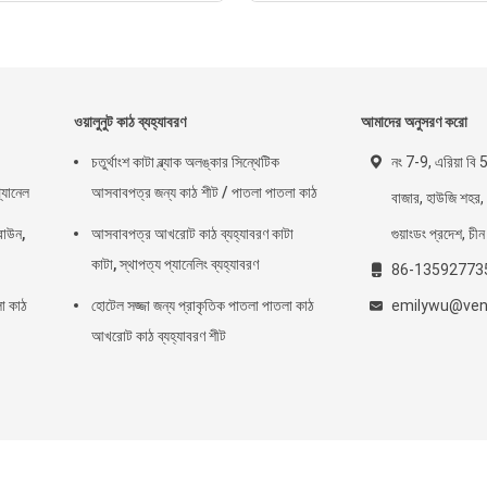
ওয়ালুনুট কাঠ ব্যহ্যাবরণ
আমাদের অনুসরণ করো
চতুর্থাংশ কাটা ব্ল্যাক অলঙ্কার সিন্থেটিক
নং 7-9, এরিয়া বি 
্যানেল
আসবাবপত্র জন্য কাঠ শীট / পাতলা পাতলা কাঠ
বাজার, হাউজি শহর, 
্রাউন,
আসবাবপত্র আখরোট কাঠ ব্যহ্যাবরণ কাটা
গুয়াংডং প্রদেশ, চী
কাটা, স্থাপত্য প্যানেলিং ব্যহ্যাবরণ
86-13592773
লা কাঠ
হোটেল সজ্জা জন্য প্রাকৃতিক পাতলা পাতলা কাঠ
emilywu@vene
আখরোট কাঠ ব্যহ্যাবরণ শীট
্যাশ কাঠ ব্যহ্যাবরণ সরবরাহকারী. © 2013 - 2026 JIALONG WOODWORKS CO.LTD. All