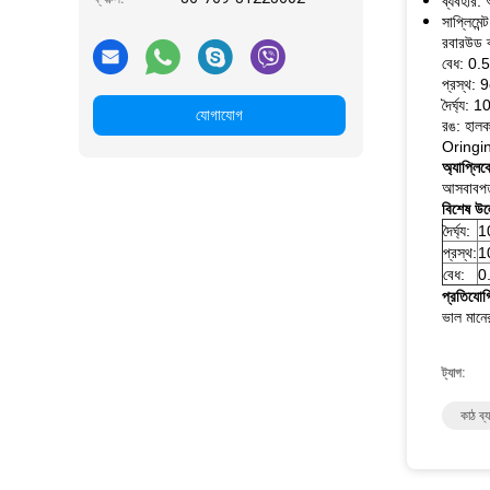
ব্যবহার: 
সাপ্লিম
রবারউড ব
বেধ: 0.5
প্রস্থ: 9
দৈর্ঘ্য:
যোগাযোগ
রঙ: হালক
Oringina
অ্যাপ্লি
আসবাবপত্
বিশেষ উল
দৈর্ঘ্য:
1
প্রস্থ:
1
বেধ:
0
প্রতিযোগ
ভাল মানের
ট্যাগ:
কাঠ ব্