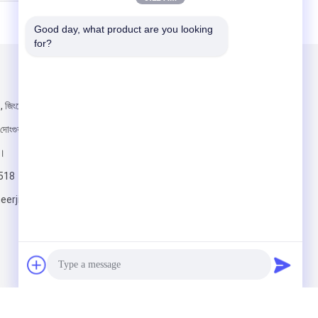
Good day, what product are you looking 
for?
আমাদের মেইল ​​করুন
5, জিংয়ের কাঠ উপাদান
দোংগুয়ান শহর,
ন।
518
erjialongveneer.com
পাঠান
 Rights Reserved.