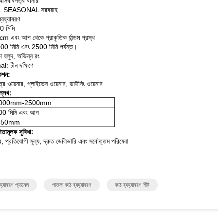
আসবাবপত্র বার্নার
েন্ট: SEASONAL সরবরাহ
্যহ্যাবরণ
0 মিমি
cm এবং আপ থেকে প্রাকৃতিক র্যান্ডম প্রস্থ
 1000 মিমি এবং 2500 মিমি পর্যন্ত।
া হলুদ, অভিন্ন রং
l: চীন দক্ষিণে
কেশন:
র ওয়েনার, প্লাইভেন ওয়েনার, ডাইনিং ওয়েনার
্লেখ:
000mm-2500mm
00 মিমি এবং আপ
.50mm
িতামূলক সুবিধা:
, প্রতিযোগী মূল্য, দ্রুত ডেলিভারি এবং সর্বোত্তম পরিষেবা
যহ্যাবরণ প্যানেল
পাতলা কাঠ ব্যহ্যাবরণ
কাঠ ব্যহ্যাবরণ শীট