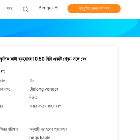
Bengali
খবর
উদ্ধৃতির জন্য আবেদন
রাকৃতিক কাটা ব্যহ্যাবরণ 0.50 মিমি একটি গ্রেড সঙ্গে বেধ
বরণ:
্থল:
চীন
লক নাম:
Jialong veneer
FSC
ার:
রাবার কাঠের ব্যহ্যাবরণ
াহিদার পরিমাণ:
অনুযায়ী গ্রাহকের প্রয়োজন
negotiable