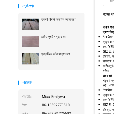
বিশ
শ্রেষ্ঠ পণ্য
পণ্যের বর্
হালকা বাদামী স্লাইস ব্যহ্যাবরণ
রাবার প্
দ্রুত বিস
ডাইং স্লাইস ব্যহ্যাবরণ
টেকনিক্স:
ব্যহ্যাবর
রঙ: Y
SIZE: 
প্রাকৃতিক কাটা ব্যহ্যাবরণ
চরিত্র: 
ব্যবহার: 
সাপ্লিম
বর্ণনা:
রাবার কাঠ
পছন্দ।
ল্
পরিচিতি
এটি
কাঠ
টেকনিক্স:
ব্যহ্যাবর
পরিচিতি:
Miss. Emilywu
রঙ: Y
SIZE: 
টেল:
86-13592773518
চরিত্র: 
ফ্যাক্স:
86-769-81225602