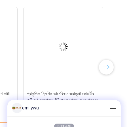
ংশ কাটা
প্রাকৃতিক স্লিখিত আমেরিকান ওয়ালুনট কোয়ার্টার
কাট কাঠ ব্যহ্যাবরণ শীট এএএ গ্রেডে জন্য গন্তব্য
emilywu
ভালো দাম
6:11 AM