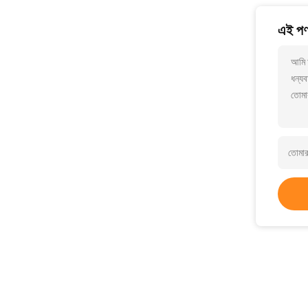
এই পণ্
আমি আ
ধন্যব
তোমা