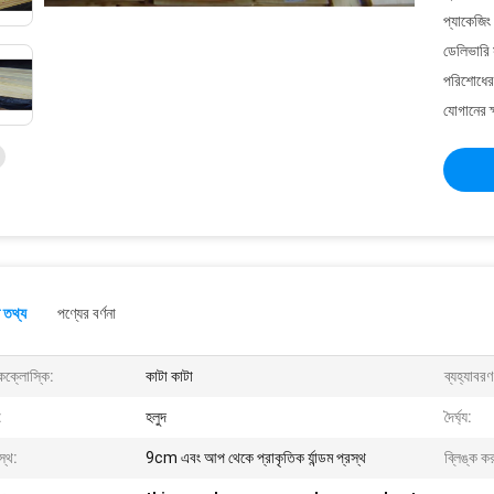
প্যাকেজিং
ডেলিভারি 
পরিশোধের 
যোগানের ক
 তথ্য
পণ্যের বর্ণনা
কক্লোস্কি:
কাটা কাটা
ব্যহ্যাবর
:
হলুদ
দৈর্ঘ্য:
স্থ:
9cm এবং আপ থেকে প্রাকৃতিক র্যান্ডম প্রস্থ
ব্লিঙ্ক কর