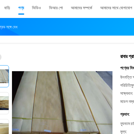
বাড়ি
পণ্য
ভিডিও
ভিআর শো
আমাদের সম্পর্কে
আমাদের সাথে যোগাযোগ
রেড সঙ্গে বেধ
রাবার প্
পণ্যের বি
উৎপত্তি স
পরিচিতিমু
সাক্ষ্যদান:
মডেল নম্ব
প্রদান:
ন্যূনতম চ
মূল্য: