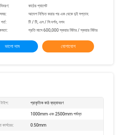
 বিবরণ:
কাঠের প্যালেট
সময়:
আদেশ নিশ্চিত করার পর এক থেকে দুই সপ্তাহ
শর্ত:
টি / টি, এল / সি দর্শন, নগদ
্ষমতা:
প্রতি মাসে 600,000 স্কয়ার মিটার / স্কয়ার মিটার
ভালো দাম
যোগাযোগ
ণ টাইপ:
প্রাকৃতিক কাঠ ব্যহ্যাবরণ
1000mm এবং 2500mm পর্যন্ত
া কার্সরের:
0.50mm