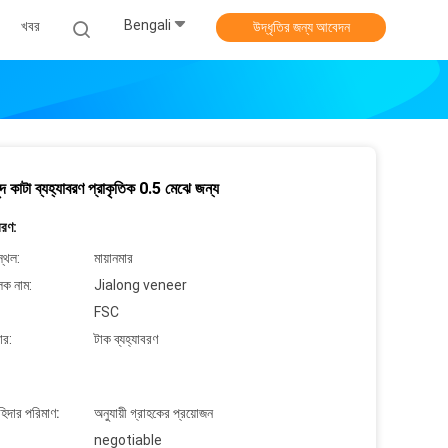
Bengali
খবর
উদ্ধৃতির জন্য আবেদন
লুদ কাটা ব্যহ্যাবরণ প্রাকৃতিক 0.5 মেঝে জন্য
বরণ:
্থল:
মায়ানমার
লক নাম:
Jialong veneer
FSC
ার:
টাক ব্যহ্যাবরণ
াহিদার পরিমাণ:
অনুযায়ী গ্রাহকের প্রয়োজন
negotiable