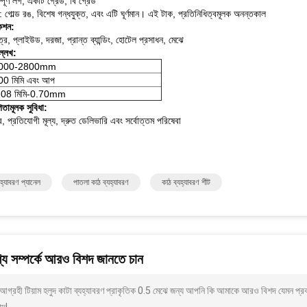
্পূর্ণ লগ, একটি গ্রেড, বি গ্রেড
ার: গোল্ড রঙ, বিশেষ গন্ধযুক্ত, এবং এটি ঘূর্ণমান।
এই টাক, প্রতিনিধিত্বমূলক অনন্তকাল
কেশন:
, প্লাইউড, দরজা, প্রান্ত ব্যান্ডিং, হোটেল প্রসাধন, মেঝে
্লেখ:
000-2800mm
00 মিমি এবং আপ
.08 মিমি-0.70mm
িতামূলক সুবিধা:
, প্রতিযোগী মূল্য, দ্রুত ডেলিভারি এবং সর্বোত্তম পরিষেবা
যহ্যাবরণ প্যানেল
পাতলা কাঠ ব্যহ্যাবরণ
কাঠ ব্যহ্যাবরণ শীট
য সম্পর্কে আরও বিশদ জানতে চান
গ্রহী টিয়াম হলুদ কাটা ব্যহ্যাবরণ প্রাকৃতিক 0.5 মেঝে জন্য আপনি কি আমাকে আরও বিশদ যেমন প্রক