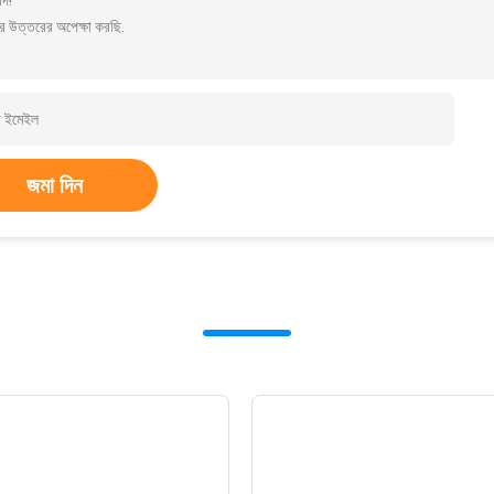
াদ!
র উত্তরের অপেক্ষা করছি.
জমা দিন