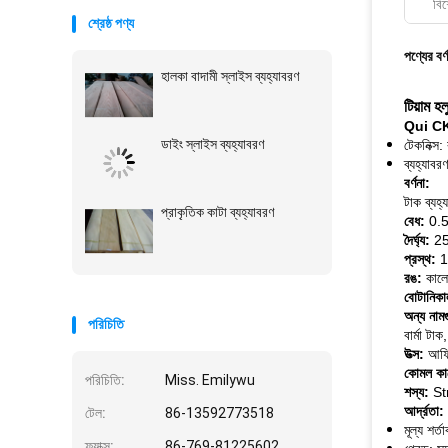
বিশ
শ্রেষ্ঠ পণ্য
পণ্যের বর্
হালকা বাদামী স্লাইস ব্যহ্যাবরণ
টিয়াম হ
Qui
CK
ডাইং স্লাইস ব্যহ্যাবরণ
টেকনিক্স:
ব্যহ্যাবর
বর্ণনা:
টাক ব্যহ্
প্রাকৃতিক কাটা ব্যহ্যাবরণ
বেধ:
0.5 
দৈর্ঘ্য:
25
প্রস্থ:
1
রঙ:
কালো 
বোটানিকা
অন্য নাম
পরিচিতি
বার্মা টা
উত্স:
আফ্রি
কোমল কা
পরিচিতি:
Miss. Emilywu
শস্য:
St
আর্দ্রতা:
টেল:
86-13592773518
মূল্য শ
ফ্যাক্স:
86-769-81225602