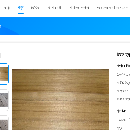
বাড়ি
পণ্য
ভিডিও
ভিআর শো
আমাদের সম্পর্কে
আমাদের সাথে যোগাযোগ
য
টিয়াম হ
পণ্যের বি
উৎপত্তি স
পরিচিতিমু
সাক্ষ্যদান:
মডেল নম্ব
প্রদান:
ন্যূনতম চ
মূল্য: