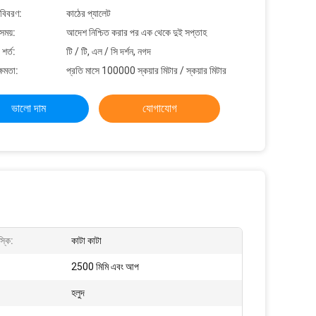
 বিবরণ:
কাঠের প্যালেট
সময়:
আদেশ নিশ্চিত করার পর এক থেকে দুই সপ্তাহ
শর্ত:
টি / টি, এল / সি দর্শন, নগদ
্ষমতা:
প্রতি মাসে 100000 স্কয়ার মিটার / স্কয়ার মিটার
ভালো দাম
যোগাযোগ
্কি:
কাটা কাটা
2500 মিমি এবং আপ
হলুদ