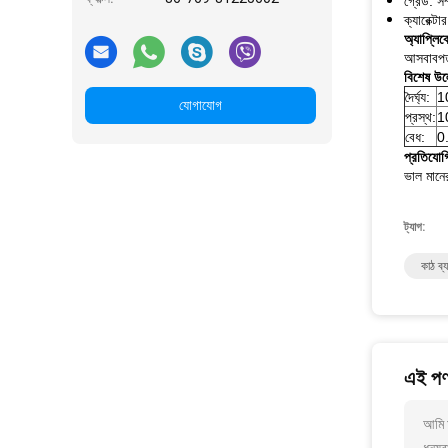
গ্রেড: সম
ক্যারেক্ট
অ্যাপ্লি
আসবাবপত্র
বিশেষ উল
দৈর্ঘ্য:
1
যোগাযোগ
প্রস্থ:
1
বেধ:
0
প্রতিযোগ
ভাল মানের
ট্যাগ:
কাঠ ব্
এই পণ্
আমি আ