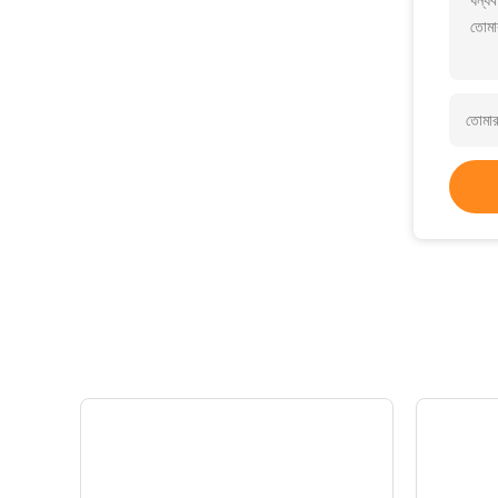
ধন্যব
তোমা