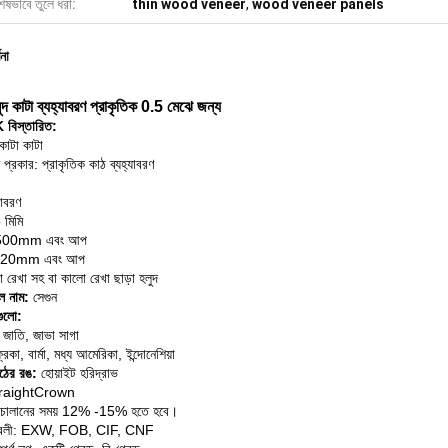
েষভাবে তুলে ধরা:
thin wood veneer
,
wood veneer panels
ণনা
লুদ কাটা ব্যহ্যাবরণ প্রাকৃতিক 0.5 মেঝে জন্য
 বিস্তারিত:
 কাটা কাটা
ণ প্রকার: প্রাকৃতিক কাঠ ব্যহ্যাবরণ
যাবরণ
মিমি
00mm এবং আপ
20mm এবং আপ
রেখা সহ বা কালো রেখা ছাড়া হলুদ
ল নাম:
সেগুন
গুলো:
ক, জাতি, জাভা সাগা
কা, বার্মা, মধ্য আমেরিকা, ইন্দোনেশিয়া
ঠের রঙ:
হোয়াইট হরিদ্রাভ
raightCrown
চালানের সময় 12% -15% হতে হবে।
র্তাবলী: EXW, FOB, CIF, CNF