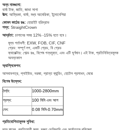
অন্য নামগুলো:
বার্মা টাক, জাতি, জাভা সাগা
উত্স:
আফ্রিকা, বার্মা, মধ্য আমেরিকা, ইন্দোনেশিয়া
কোমল কাঠের রঙ:
হোয়াইট হরিদ্রাভ
শস্য:
StraightCrown
আর্দ্রতা:
চালানের সময় 12% -15% হতে হবে।
মূল্য শর্তাবলী: EXW, FOB, CIF, CNF
গ্রেড: সম্পূর্ণ লগ, একটি গ্রেড, বি গ্রেড
ক্যারেক্টার: গোল্ড রঙ, বিশেষ গন্ধযুক্ত, এবং এটি ঘূর্ণমান।
এই টাক, প্রতিনিধিত্বমূলক
অনন্তকাল
অ্যাপ্লিকেশন:
আসবাবপত্র, প্লাইউড, দরজা, প্রান্ত ব্যান্ডিং, হোটেল প্রসাধন, মেঝে
বিশেষ উল্লেখ:
দৈর্ঘ্য:
1000-2800mm
প্রস্থ:
100 মিমি এবং আপ
বেধ:
0.08 মিমি-0.70mm
প্রতিযোগিতামূলক সুবিধা:
ভাল মানের, প্রতিযোগী মূল্য, দ্রুত ডেলিভারি এবং সর্বোত্তম পরিষেবা