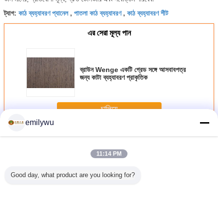
কাঠ ব্যহ্যাবরণ প্যানেল
পাতলা কাঠ ব্যহ্যাবরণ
কাঠ ব্যহ্যাবরণ শীট
ট্যাগ:
,
,
এর সেরা মূল্য পান
ব্রাউন Wenge একটি গ্রেড সঙ্গে আসবাবপত্র
জন্য কাটা ব্যহ্যাবরণ প্রাকৃতিক
চালিয়ে
emilywu
কাটা ব্যহ্যাবরণ
অধিক
11:14 PM
Good day, what product are you looking for?
টা ব্যহ্যাবরণ
প্রাকৃতিক আমেরিকান
মসৃণ এবং পরিষ্কার লাইন
ক্যাবিনেটের
হালকা বাদাম
Whtie ওক মুকুট AAA
সঙ্গে আসবাবপত্র দরজা
nonuniform রঙের
ব্যহ্যা
গ্রেড সঙ্গে কাঠের কাটা
পৃষ্ঠ কাটা ব্যহ্যাবরণ
জন্য কাটা কাটা কাঠ
ভিনেগার কাটা
প্রাকৃতিক ব্যহ্যাবরণ কাঠ