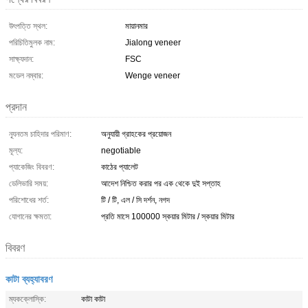
উৎপত্তি স্থল:
মায়ানমার
পরিচিতিমুলক নাম:
Jialong veneer
সাক্ষ্যদান:
FSC
মডেল নম্বার:
Wenge veneer
প্রদান
ন্যূনতম চাহিদার পরিমাণ:
অনুযায়ী গ্রাহকের প্রয়োজন
মূল্য:
negotiable
প্যাকেজিং বিবরণ:
কাঠের প্যালেট
ডেলিভারি সময়:
আদেশ নিশ্চিত করার পর এক থেকে দুই সপ্তাহ
পরিশোধের শর্ত:
টি / টি, এল / সি দর্শন, নগদ
যোগানের ক্ষমতা:
প্রতি মাসে 100000 স্কয়ার মিটার / স্কয়ার মিটার
বিবরণ
কাটা ব্যহ্যাবরণ
ম্যকক্লোস্কি:
কাটা কাটা