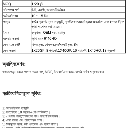
MOQ
1*20 ফুট
পরিশোধের শর্ত
টি/টি, এল/সি, ওয়েস্টার্ন ইউনিয়ন
ডেলিভারি সময়
10 ~ 15 দিন
মোড়ক
কাঠের প্যালেট দ্বারা বস্তাবন্দী, প্লাস্টিকের ছায়াছবি দ্বারা আচ্ছাদিত, এবং ইস্পাত স্ট্রিপ
দ্বারা সংশোধন করা হয়েছে।
ই এম
ব্যহ্যাবরণ OEM গ্রহণযোগ্য
সরবরাহ ক্ষমতা
প্রতি মাসে 6*40HQ
লোড হচ্ছে পোর্ট
শানডং বন্দর, শেনজেন বন্দর/সাংহাই বন্দর, চীন
লোড ক্ষমতা
1X20GP: 8 প্যালেট;1X40GP: 16 প্যালেট; 1X40HQ: 18 প্যালেট
অ্যাপ্লিকেশন:
আসবাবপত্র, দরজা, পাতলা পাতলা কাঠ, MDF, চিপবোর্ড এবং ব্লক বোর্ডের পৃষ্ঠের জন্য আবেদন
প্রতিযোগিতামূলক সুবিধা:
1) ভাল কাঁচামাল গ্যারান্টি.
2) রপ্তানিতে 10 বছরেরও বেশি অভিজ্ঞতা।
3) পেশাদার প্রস্তুতকারকের সাথে সহযোগিতা করুন।
4) সেরা মানের এবং যুক্তিসঙ্গত মূল্য।
5) বিনামূল্যে নমুনা, ভাল প্যাকেজ এবং দ্রুত চালান।