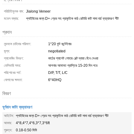
পরিচিতিমুলক নাম:
Jialong Veneer
মডেল নম্বার:
প্লাইউডের জন্য D+ গ্রেড সহ প্রাকৃতিক কাঠ রোটারি কাট সাদা বার্চ ব্যহ্যাবরণ শীট
প্রদান
ন্যূনতম চাহিদার পরিমাণ:
1*20 ফুট কন্টেইনার
মূল্য:
negotiated
প্যাকেজিং বিবরণ:
কাঠের প্যালেট লোহার বেল্ট দ্বারা বেঁধে দেওয়া
ডেলিভারি সময়:
আপনার আমানত প্রাপ্তির 15-20 দিন পরে
পরিশোধের শর্ত:
D/P, T/T, L/C
যোগানের ক্ষমতা:
6*40HQ
বিবরণ
ঘূর্ণমান কাটা ব্যহ্যাবরণ
আইটেম:
প্লাইউডের জন্য D+ গ্রেড সহ প্রাকৃতিক কাঠ রোটারি কাট সাদা বার্চ ব্যহ্যাবরণ শীট
আকার:
4*8,4*7,4*6,3*7,3*6ft
পুরুত্ব:
0.18-0.50 মিমি