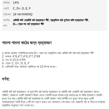
মসিচার:
14%
শ্রেণী:
C, D+, D, E, F
প্যাকেজ:
18 প্যালেট/40HQ
রোটারি কাট হোয়াইট বার্চ ব্যহ্যাবরণ শীট
প্রাকৃতিক কাঠ ঘূর্ণমান কাটা ব্যহ্যাবরণ শীট
লক্ষণীয়
,
,
D+ গ্রেড সহ বার্চ ব্যহ্যাবরণ শীট
করা:
পাতলা পাতলা কাঠের জন্য ব্যহ্যাবরণ
1.কাঠের প্রকার: প্লাইউডের জন্য D+ গ্রেড সহ প্রাকৃতিক কাঠ রোটারি কাট সাদা বার্চ ব্যহ্যাবরণ শীট
2. আকার: 4*8,4*7,4*6,3*7,3*6ft
3. বেধ: 0.15-0.3 মিমি
4. গ্রেড: C, D+, D, E, F
5. ডেলিভারি সময়: আমানত প্রাপ্তির পর 10 দিনের মধ্যে।
বর্ণনা:
রোটারি কাট বার্চ ব্যহ্যাবরণ, যা পুরো পিস বার্চ কাঠের ব্যহ্যাবরণ বা রোটারি কাট হোয়াইট বার্চ ব্যহ্যাবরণ নামেও
পরিচিত, সাধারণত একটি ফ্যাকাশে ক্রিম থেকে গোলাপী রঙের হালকা হলুদ কাঠের রঙ যা গভীর ফ্যাকাশে সোনালি
রঙের হয়ে যায়।রোটারি কাটা বার্চ ব্যহ্যাবরণের একটি সাধারণ শস্য বৈশিষ্ট্য হল পুরো ক্ষেত্র জুড়ে একটি
অসামঞ্জস্যপূর্ণ লহরী চিত্র।এটি দাগ গ্রহণ করবে এবং ভালভাবে শেষ করবে এবং প্রায়শই গাঢ় রং দিয়ে বা অন্যান্য
প্রজাতির অনুকরণে দাগ দেওয়া হয়।