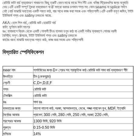
রোটারি কাটা বার্চ ব্যহ্যাবরণ সাধারণত কিছু ত্রুটি যেমন মাঝে মাঝে পিন গিঁট এবং খনিজ স্ট্রিকগুলির জন্য অনুমতি
দেয়।এটি একটি সম্পূর্ণ টুকরা ব্যহ্যাবরণ যা 8' মাত্রা বরাবর চলমান শস্য সহ কোন seams বা splice লাইন
নেই।বার্চ মাঝারি ঘনত্বের একটি শক্ত কাঠ, যার সাথে কাজ করা সহজ এবং শক্তিশালী।এটি একটি মসৃণ জমিন, টাইট
ইউনিফর্ম শস্য এবং satiny চকচকে আছে.
AKA: হোল পিস বার্চ, রোটারি কাট হোয়াইট বার্চ
কাটা: ঘূর্ণমান কাটা সমগ্র
রঙ: ফ্যাকাশে ক্রিম থেকে একটি গোলাপী টিংড হালকা হলুদ কাঠ যা একটি গভীর ফ্যাকাশে সোনার বয়সী
বৈশিষ্ট্য: মসৃণ টেক্সচার, টাইট ইউনিফর্ম শস্য এবং satiny চকচকে
কাঠের ধরন: মাঝারি ঘনত্বের শক্ত কাঠ, কাজ করা সহজ এবং শক্তিশালী
বিস্তারিত স্পেসিফিকেশন
neer নাম
প্লাইউডের জন্য D+ গ্রেড সহ প্রাকৃতিক কাঠ রোটারি কাট সাদা বার্চ ব্যহ্যাবরণ শীট
উৎপত্তি
চীন (মেনল্যান্ড)
শ্রেণী
C,D+,D,E,F
শস্য
রোটারি কাট
টেকনিক্স
রোটারি কাটা
রঙ
সাদা রঙ
ব্যবহারের জন্য
পাতলা পাতলা কাঠ, দরজা, আসবাবপত্র, মেঝে, সজ্জা প্যানেল মুখ, MDF, ইত্যাদি
দৈর্ঘ্যের আকার
প্যানেল: 300 সেমি, 280 সেমি, 250 সেমি, দরজা: 220 সেমি,
প্রস্থের আকার
1300 মিমি, 920 মিমি
পুরুত্ব
0.15-0.50 মিমি
মসিচার
14%