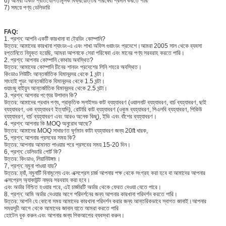
6) আমরা একটি প্রতিযোগিতামূলক বিক্রয়োত্তর পরিষেবা প্রদান করতে পারি
7) সময়ে পণ্য ডেলিভারি
FAQ:
1. প্রশ্ন: আপনি একটি কারখানা বা ট্রেডিং কোম্পানি?
উত্তর: আমাদের কারখানা শ্যাংডং-এ এবং শাখা অফিস গুয়াংডং প্রদেশে।আমরা 2005 সাল থেকে ব্যবসা
রপ্তানিতে নিযুক্ত হয়েছি, আমরা আপনাকে সেরা পরিষেবা এবং মানের পণ্য সরবরাহ করতে পারি।
2. প্রশ্ন: আপনার কোম্পানি কোথায় অবস্থিত?
উত্তর: আমাদের কোম্পানি চীনের শানডং প্রদেশের লিনি শহরে অবস্থিত।
কিংডাও লিউটিং আন্তর্জাতিক বিমানবন্দর থেকে 1 ঘন্টা।
সাংহাই পুডং আন্তর্জাতিক বিমানবন্দর থেকে 1.5 ঘন্টা।
গুয়াংজু বাইয়ুন আন্তর্জাতিক বিমানবন্দর থেকে 2.5 ঘন্টা।
3. প্রশ্ন: আপনার পণ্যের উপাদান কি?
উত্তর: আমাদের প্রধান পণ্য, প্রাকৃতিক স্লাইসড কাট ব্যহ্যাবরণ (ওয়ালনাট ব্যহ্যাবরণ, বার্চ ব্যহ্যাবরণ, ছাই
ব্যহ্যাবরণ, ওক ব্যহ্যাবরণ ইত্যাদি), রোটারি কাট ব্যহ্যাবরণ (ওকুম ব্যহ্যাবরণ, পিএলবি ব্যহ্যাবরণ, পিকিউ
ব্যহ্যাবরণ, বার্চ ব্যহ্যাবরণ এবং আরও অনেক কিছু), ইভি এবং বাঁশের ব্যহ্যাবরণ।
4. প্রশ্ন: আপনার কি MOQ অনুরোধ আছে?
উত্তর: আমাদের MOQ সাধারণত ঘূর্ণমান কাটা ব্যহ্যাবরণ জন্য 20ft ধারক,
5, প্রশ্ন: আপনার প্রসবের সময় কি?
উত্তর: আপনার আমানত পাওয়ার পরে প্রসবের সময় 15-20 দিন।
6, প্রশ্ন: ডেলিভারি পোর্ট কি?
উত্তর: কিংডাও, লিয়ানিউঙ্গাং।
7, প্রশ্ন: নমুনা পাওয়া যায়?
উত্তর: হ্যাঁ, নমুনাটি বিনামূল্যে এবং এক্সপ্রেস চার্জ আপনার পক্ষ থেকে সংগ্রহ করা হবে বা আমাদের আপনার
এক্সপ্রেস অ্যাকাউন্ট নম্বর সরবরাহ করা হবে।
এবং অর্ডার নিশ্চিত হওয়ার পরে, এই চার্জারটি অর্ডার থেকে ফেরত দেওয়া যেতে পারে।
8. প্রশ্ন: আমি অর্ডার দেওয়ার আগে পরিদর্শনের জন্য আপনার কারখানা পরিদর্শন করতে পারি।
উত্তর: আপনি যে কোনো সময় আমাদের কারখানা পরিদর্শন করার জন্য আন্তরিকভাবে স্বাগত জানাই।আপনার
সময়সূচী আগে থেকে আমাদের জানান যাতে আমরা করতে পারি
হোটেল বুক করুন এবং আপনার জন্য পিকআপের ব্যবস্থা করুন।