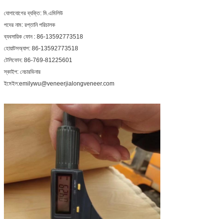
যোগাযোগের ব্যক্তি: মি.এমিলিউ
পদের নাম: রপ্তানি পরিচালক
ব্যবসায়িক ফোন : 86-13592773518
হোয়াটসঅ্যাপ: 86-13592773518
টেলিফোন: 86-769-81225601
স্কাইপ: নেচারভিনার
ইমেইল:emilywu@veneerjialongveneer.com