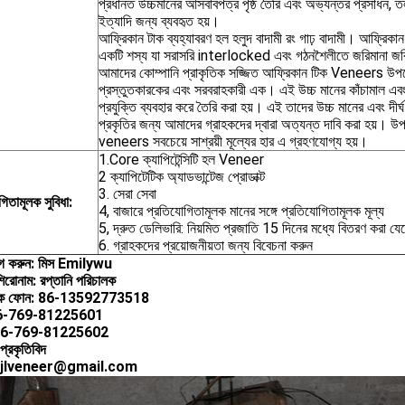
প্রধানত উচ্চমানের আসবাবপত্র পৃষ্ঠ তৈরি এবং অভ্যন্তর প্রসাধন, তল 
ইত্যাদি জন্য ব্যবহৃত হয়।
আফ্রিকান টাক ব্যহ্যাবরণ হল হলুদ বাদামী রং গাঢ় বাদামী। আফ্রিকান 
একটি শস্য যা সরাসরি interlocked এবং গঠনশৈলীতে জরিমানা জরি
আমাদের কোম্পানি প্রাকৃতিক সজ্জিত আফ্রিকান টিক Veneers উপ
প্রস্তুতকারকের এবং সরবরাহকারী এক। এই উচ্চ মানের কাঁচামাল এবং
প্রযুক্তি ব্যবহার করে তৈরি করা হয়। এই তাদের উচ্চ মানের এবং দীর্ঘ দী
প্রকৃতির জন্য আমাদের গ্রাহকদের দ্বারা অত্যন্ত দাবি করা হয়। উপ
veneers সবচেয়ে সাশ্রয়ী মূল্যের হার এ গ্রহণযোগ্য হয়।
1.Core ক্যাপিটেন্সিটি হল Veneer
2 ক্যাপিটেটিক অ্যাডভান্টেজ প্রোডাক্ট
3. সেরা সেবা
িতামূলক সুবিধা:
4, বাজারে প্রতিযোগিতামূলক মানের সঙ্গে প্রতিযোগিতামূলক মূল্য
5, দ্রুত ডেলিভারি: নিয়মিত প্রজাতি 15 দিনের মধ্যে বিতরণ করা য
6. গ্রাহকদের প্রয়োজনীয়তা জন্য বিবেচনা করুন
 করুন: মিস
Emilywu
শিরোনাম: রপ্তানি পরিচালক
য়িক ফোন: 86-13592773518
6-769-81225601
6-769-81225602
প্রকৃতিবিদ
: jlveneer@gmail.com