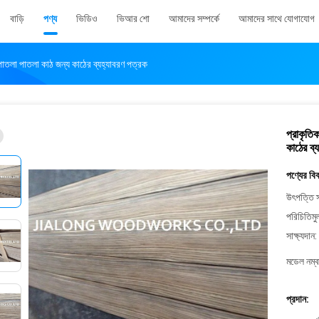
বাড়ি
পণ্য
ভিডিও
ভিআর শো
আমাদের সম্পর্কে
আমাদের সাথে যোগাযোগ
 পাতলা পাতলা কাঠ জন্য কাঠের ব্যহ্যাবরণ পত্রক
প্রাকৃতি
কাঠের ব্
পণ্যের বি
উৎপত্তি স
পরিচিতিমু
সাক্ষ্যদান:
মডেল নম্ব
প্রদান: