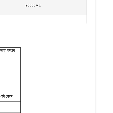
:
80000M2
 জন্য কাঠের
 এবি গ্রেড