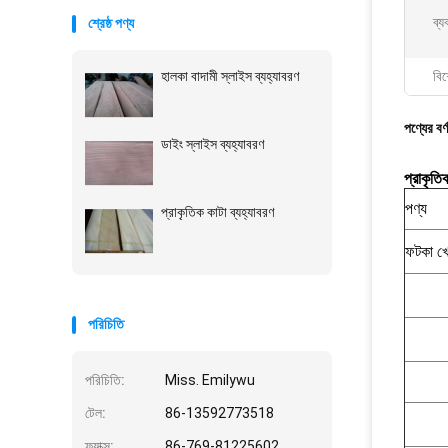
ব্য
শ্রেষ্ঠ পণ্য
হালকা বাদামী স্লাইস ব্যহ্যাবরণ
বিশ
পণ্যের বর্
ডাইং স্লাইস ব্যহ্যাবরণ
প্রাকৃতি
পণ্য
প্রাকৃতিক কাটা ব্যহ্যাবরণ
ফটকা খে
পরিচিতি
পরিচিতি:
Miss. Emilywu
টেল:
86-13592773518
ফ্যাক্স:
86-769-81225602