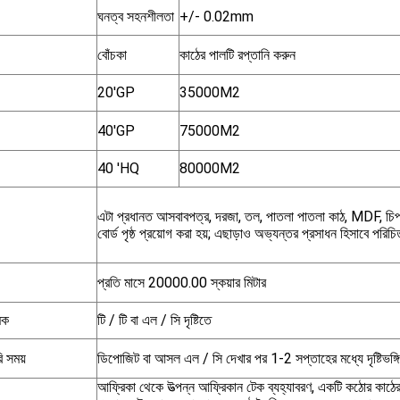
ঘনত্ব সহনশীলতা
+/- 0.02mm
বোঁচকা
কাঠের পালটি রপ্তানি করুন
20'GP
35000M2
40'GP
75000M2
40 'HQ
80000M2
এটা প্রধানত আসবাবপত্র, দরজা, তল, পাতলা পাতলা কাঠ, MDF, চিপ
বোর্ড পৃষ্ঠ প্রয়োগ করা হয়; এছাড়াও অভ্যন্তর প্রসাধন হিসাবে পরিচি
প্রতি মাসে 20000.00 স্কয়ার মিটার
িক
টি / টি বা এল / সি দৃষ্টিতে
ি সময়
ডিপোজিট বা আসল এল / সি দেখার পর 1-2 সপ্তাহের মধ্যে দৃষ্টিভঙ্গি
আফ্রিকা থেকে উত্পন্ন আফ্রিকান টেক ব্যহ্যাবরণ, একটি কঠোর কাঠের 