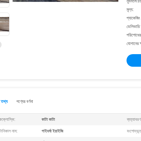
ন্যূনতম চ
মূল্য:
প্যাকেজিং
ডেলিভারি 
পরিশোধের 
যোগানের ক
 তথ্য
পণ্যের বর্ণনা
কক্লোস্কি:
কাটা কাটা
ব্যহ্যাবর
টানিকাল নাম:
গাইবর্মা ইয়াইজি
বংশোদ্ভূত