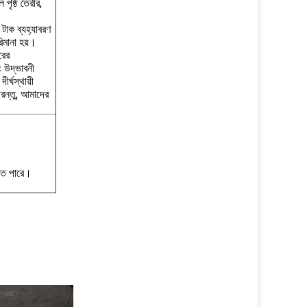
পৃষ্ঠ তৈরীর,
টাক ব্যহ্যাবরণ
মানা হয়।
রের
 উদ্ভাবনী
র্ঘস্থায়ী
রন্তু, আমাদের
েতে পারে।