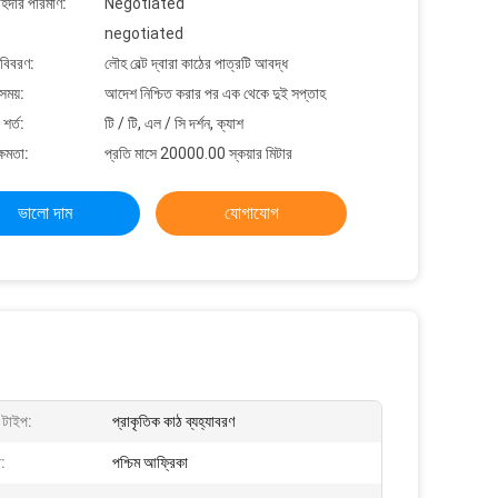
াহিদার পরিমাণ:
Negotiated
negotiated
 বিবরণ:
লৌহ বেল্ট দ্বারা কাঠের পাত্রটি আবদ্ধ
সময়:
আদেশ নিশ্চিত করার পর এক থেকে দুই সপ্তাহ
শর্ত:
টি / টি, এল / সি দর্শন, ক্যাশ
্ষমতা:
প্রতি মাসে 20000.00 স্কয়ার মিটার
ভালো দাম
যোগাযোগ
ণ টাইপ:
প্রাকৃতিক কাঠ ব্যহ্যাবরণ
:
পশ্চিম আফ্রিকা