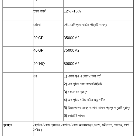
তরল পদার্থ
12% -15%
বোঁচকা
লৌহ বেল্ট দ্বারা কাঠের পাত্রটি আবদ্ধ
20'GP
35000M2
40'GP
75000M2
40 'HQ
80000M2
গুণ
1) একক মুখ এ কোন পোকা গর্ত
2) এক পৃষ্ঠায় কোন কালো টাইটনট
3) কোন সাদা প্রান্ত
4) এক পৃষ্ঠায় খনিজ লাইন অনুমোদিত
5) উভয় পক্ষের মধ্যে আলাদা আলাদা প্রস্থ অনুমতিপ্রাপ্ত
6) হোয়াইট কালার
ব্যবহার
হোটেল / হোম প্রসাধন, হোটেল / হোম আসবাবপত্র, দরজা, মন্ত্রিসভা, পোশাক, ect
তৈরীর।