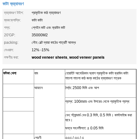
কাটা ব্যহ্যাবরণ
ব্যহ্যাবরণ টাইপ:
প্রাকৃতিক কাঠ ব্যহ্যাবরণ
ম্যকক্লোস্কি:
কাটা কাটা
শস্য:
প্লেইন কাট এবং ক্রাউন কাট
20'GP:
35000M2
packing:
লৌহ বেল্ট দ্বারা কাঠের পাত্রটি আবদ্ধ
দেওয়াল:
12% -15%
wood veneer sheets
wood veneer panels
লক্ষণীয় করা:
,
ফটকা খেলা
নাম
হোয়াইট আমেরিকান অ্যাশ প্রাকৃতিক কাটা ক্রাউন কাটা
পাতলা পাতলা কাঠ জন্য কাঠের ব্যহ্যাবরণ পত্রক
আয়তন
দৈর্ঘ্য: 2500 মিমি এবং আপ
প্রস্থ: 100mm এবং উপরের থেকে প্রাকৃতিক প্রস্থ
বেধ: স্ট্যান্ডার্ড বেধ 0.3 মিমি, 0.5 মিমি। কাস্টমাইজ করা
যাবে।
ঘনত্ব সহনশীলতা: ± 0.05 মিমি
শ্রেণী
এএএ / এএ / এ