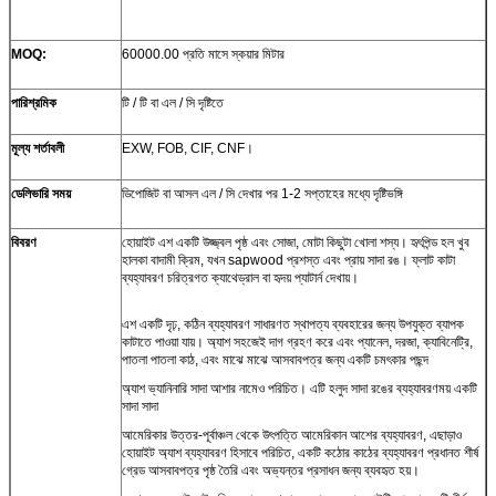
MOQ:
60000.00 প্রতি মাসে স্কয়ার মিটার
পারিশ্রমিক
টি / টি বা এল / সি দৃষ্টিতে
মূল্য শর্তাবলী
EXW, FOB, CIF, CNF।
ডেলিভারি সময়
ডিপোজিট বা আসল এল / সি দেখার পর 1-2 সপ্তাহের মধ্যে দৃষ্টিভঙ্গি
বিবরণ
হোয়াইট এশ একটি উজ্জ্বল পৃষ্ঠ এবং সোজা, মোটা কিছুটা খোলা শস্য। হৃৎপিন্ড হল খুব
হালকা বাদামী ক্রিম, যখন sapwood প্রশস্ত এবং প্রায় সাদা রঙ। ফ্লাট কাটা
ব্যহ্যাবরণ চরিত্রগত ক্যাথেড্রাল বা হৃদয় প্যাটার্ন দেখায়।
এশ একটি দৃঢ়, কঠিন ব্যহ্যাবরণ সাধারণত স্থাপত্য ব্যবহারের জন্য উপযুক্ত ব্যাপক
কাটাতে পাওয়া যায়। অ্যাশ সহজেই দাগ গ্রহণ করে এবং প্যানেল, দরজা, ক্যাবিনেট্রি,
পাতলা পাতলা কাঠ, এবং মাঝে মাঝে আসবাবপত্র জন্য একটি চমৎকার পছন্দ
অ্যাশ ভ্যানিনারি সাদা আশার নামেও পরিচিত। এটি হলুদ সাদা রঙের ব্যহ্যাবরণময় একটি
সাদা সাদা
আমেরিকার উত্তর-পূর্বাঞ্চল থেকে উৎপত্তি আমেরিকান আশের ব্যহ্যাবরণ, এছাড়াও
হোয়াইট অ্যাশ ব্যহ্যাবরণ হিসাবে পরিচিত, একটি কঠোর কাঠের ব্যহ্যাবরণ প্রধানত শীর্ষ
গ্রেড আসবাবপত্র পৃষ্ঠ তৈরি এবং অভ্যন্তর প্রসাধন জন্য ব্যবহৃত হয়।