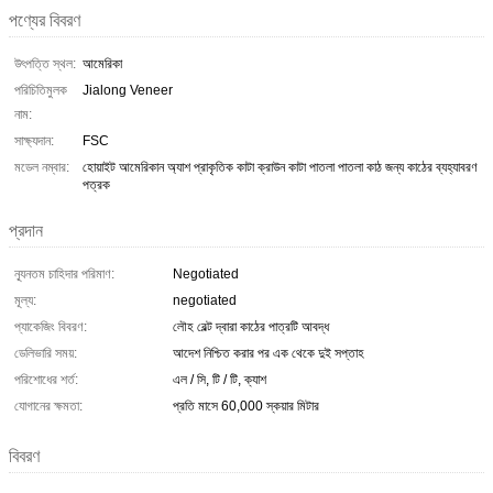
পণ্যের বিবরণ
উৎপত্তি স্থল:
আমেরিকা
পরিচিতিমুলক
Jialong Veneer
নাম:
সাক্ষ্যদান:
FSC
মডেল নম্বার:
হোয়াইট আমেরিকান অ্যাশ প্রাকৃতিক কাটা ক্রাউন কাটা পাতলা পাতলা কাঠ জন্য কাঠের ব্যহ্যাবরণ
পত্রক
প্রদান
ন্যূনতম চাহিদার পরিমাণ:
Negotiated
মূল্য:
negotiated
প্যাকেজিং বিবরণ:
লৌহ বেল্ট দ্বারা কাঠের পাত্রটি আবদ্ধ
ডেলিভারি সময়:
আদেশ নিশ্চিত করার পর এক থেকে দুই সপ্তাহ
পরিশোধের শর্ত:
এল / সি, টি / টি, ক্যাশ
যোগানের ক্ষমতা:
প্রতি মাসে 60,000 স্কয়ার মিটার
বিবরণ