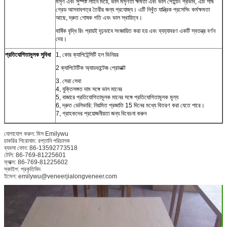
মসৃণ এবং সুস্পষ্ট লাইন দিয়ে, ভাল মসৃণতা ক্ষমতা এবং ভাল পেইন্টিং প্রভাব, এটি শীর্ষ
গ্রেড আসবাবপত্র তৈরীর জন্য প্রযোজ্য। এটি নিখুঁত যান্ত্রিক প্রসেসিং কর্মক্ষমতা
আছে, দ্রুত শোষক গতি এবং ভাল স্থায়িত্ব।
বার্ষিক বৃদ্ধি রিং প্রায়ই দৃঢ়ভাবে সংজ্ঞায়িত করা হয় এবং ব্যহ্যাবরণ একটি স্বতন্ত্র বর্ণন
দেয়।
প্রতিযোগিতামূলক সুবিধা
1, কোর ক্যাপিটেন্সিটি হল ভিনিয়র
2 ক্যাপিটেটিক অ্যাডভান্টেজ প্রোডাক্ট
3. সেরা সেবা
4, যুক্তিসঙ্গত দাম সঙ্গে ভাল মানের
5, বাজারে প্রতিযোগিতামূলক মানের সঙ্গে প্রতিযোগিতামূলক মূল্য
6, দ্রুত ডেলিভারি: নিয়মিত প্রজাতি 15 দিনের মধ্যে বিতরণ করা যেতে পারে।
7, গ্রাহকদের প্রয়োজনীয়তা জন্য বিবেচনা করুন
যোগাযোগ করুন: মিস
Emilywu
চাকরির শিরোনাম: রপ্তানি পরিচালক
ব্যবসা ফোন: 86-13592773518
টেলি: 86-769-81225601
ফ্যাক্স: 86-769-81225602
স্কাইপ: প্রকৃতিবিদ
ইমেল: emilywu@veneerjialongveneer.com