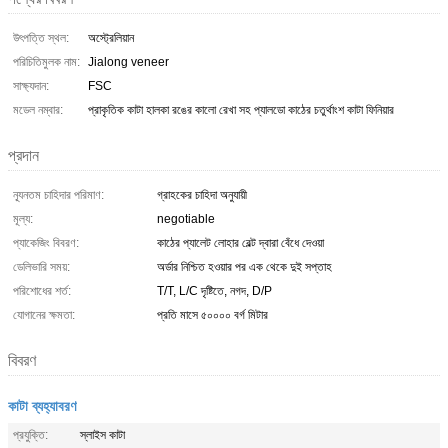
উৎপত্তি স্থল:
অস্ট্রেলিয়ান
পরিচিতিমুলক নাম:
Jialong veneer
সাক্ষ্যদান:
FSC
মডেল নম্বার:
প্রাকৃতিক কাটা হালকা রঙের কালো রেখা সহ প্যালডো কাঠের চতুর্থাংশ কাটা ফিনিয়ার
প্রদান
ন্যূনতম চাহিদার পরিমাণ:
গ্রাহকের চাহিদা অনুযায়ী
মূল্য:
negotiable
প্যাকেজিং বিবরণ:
কাঠের প্যালেট লোহার বেল্ট দ্বারা বেঁধে দেওয়া
ডেলিভারি সময়:
অর্ডার নিশ্চিত হওয়ার পর এক থেকে দুই সপ্তাহ
পরিশোধের শর্ত:
T/T, L/C দৃষ্টিতে, নগদ, D/P
যোগানের ক্ষমতা:
প্রতি মাসে ৫০০০০ বর্গ মিটার
বিবরণ
কাটা ব্যহ্যাবরণ
প্রযুক্তি:
স্লাইস কাটা