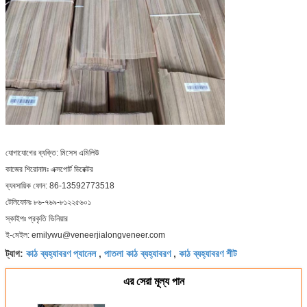
যোগাযোগের ব্যক্তি: মিসেস এমিলিউ
কাজের শিরোনামঃ এক্সপোর্ট ডিরেক্টর
ব্যবসায়িক ফোন: 86-13592773518
টেলিফোনঃ ৮৬-৭৬৯-৮১২২৫৬০১
স্কাইপঃ প্রকৃতি ভিনিয়ার
ই-মেইল: emilywu@veneerjialongveneer.com
কাঠ ব্যহ্যাবরণ প্যানেল
পাতলা কাঠ ব্যহ্যাবরণ
কাঠ ব্যহ্যাবরণ শীট
ট্যাগ:
,
,
এর সেরা মূল্য পান