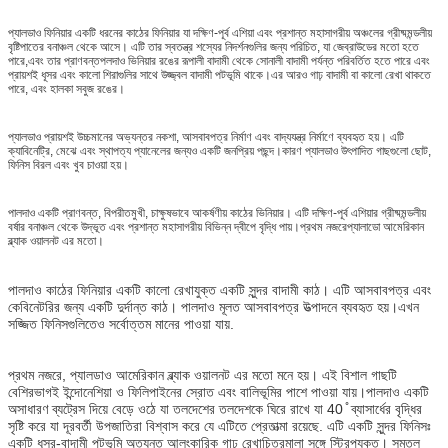
প্যালডাও ফিনিয়ার একটি ধরনের কাঠের ফিনিয়ার যা দক্ষিণ-পূর্ব এশিয়া এবং প্রশান্ত মহাসাগরীয় অঞ্চলের গ্রীষ্মমন্ডলীয়
বৃষ্টিপাতের বনাঞ্চল থেকে আসে। এটি তার স্বতন্ত্র শস্যের নিদর্শনগুলির জন্য পরিচিত, যা জেব্রাউডের মতো হতে
পারে,এবং তার প্রাণবন্তপলদাও ভিনিয়ার রঙের রূপালী বাদামী থেকে সোনালী বাদামী পর্যন্ত পরিবর্তিত হতে পারে এবং
প্রায়শই ধূসর এবং কালো শিরাগুলির সাথে উজ্জ্বল বাদামী পটভূমি থাকে।এর আরও গাঢ় বাদামী বা কালো রেখা থাকতে
পারে, এবং হালকা সবুজ রঙের।
প্যালডাও প্রায়শই উচ্চমানের অভ্যন্তর নকশা, আসবাবপত্র নির্মাণ এবং বাদ্যযন্ত্র নির্মাণে ব্যবহৃত হয়। এটি
ক্যাবিনেট্রি, মেঝে এবং স্থাপত্য প্যানেলের জন্যও একটি জনপ্রিয় পছন্দ।কারণ প্যালডাও উৎপাদিত গাছগুলো ছোট,
ফিনিস বিরল এবং খুব চাওয়া হয়।
পালদাও একটি প্রাণবন্ত, বিপরীতমুখী, চাক্ষুষভাবে আকর্ষণীয় কাঠের ভিনিয়ার। এটি দক্ষিণ-পূর্ব এশিয়ার গ্রীষ্মমন্ডলীয়
বর্ষার বনাঞ্চল থেকে উদ্ভূত এবং প্রশান্ত মহাসাগরীয় বিভিন্ন দ্বীপে বৃদ্ধি পায়।প্রথম নজরেপ্যালাডো আমেরিকান
ব্ল্যাক ওয়ালনট এর মতো।
পালদাও কাঠের ফিনিয়ার একটি কালো রেখাযুক্ত একটি সুন্দর বাদামী কাঠ। এটি আসবাবপত্র এবং
কেবিনেটরির জন্য একটি দুর্দান্ত কাঠ। পালদাও মূলত আসবাবপত্র উত্পাদনে ব্যবহৃত হয়।এখন
সজ্জিত ফিনিসগুলিতেও সর্বোত্তম মানের পাওয়া যায়.
প্রথম নজরে, প্যালডাও আমেরিকান ব্ল্যাক ওয়ালনট এর মতো মনে হয়। এই বিশাল গাছটি
বেশিরভাগই ইন্দোনেশিয়া ও ফিলিপাইনের স্রোত এবং বালিভূমির পাশে পাওয়া যায়।পালদাও একটি
অসাধারণ ব্যট্রেস দিয়ে বেড়ে ওঠে যা তলদেশের তলদেশকে ঘিরে রাখে যা 40 ̊ ব্যাসার্ধের বৃদ্ধির
সৃষ্টি করে যা দূরবর্তী উপজাতিরা বিশ্বাস করে যে এটিতে প্রেতাত্মা রয়েছে. এটি একটি সুন্দর ফিনিসঃ
একটি ধূসর-বাদামী পটভূমি অত্যন্ত আলংকারিক গাঢ় রেখাচিত্রমালা সঙ্গে স্ট্রিপযুক্ত। সমতল