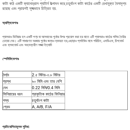
কাটা কাঠ একটি ক্যাথেড্রাল প্যাটার্ন উত্পাদন করে;চতুর্থাংশ কাটা কাঠের একটি রেখাযুক্ত বৈসাদৃশ্য
রয়েছে এবং প্রায়শই সূক্ষ্মভাবে চিত্রিত হয়.
অ্যাপ্লিকেশনঃ
প্যালডাও ভিনিয়ার হল একটি পণ্য যা আসবাবের পৃষ্ঠের উপর প্রয়োগ করা হয় যাতে এটি প্যালডাও কাঠের সলিড তৈরির
চেহারা দেয়। এটি সাধারণত দরজার পৃষ্ঠের জন্যও ব্যবহৃত হয়,এছাড়াও প্লাইউড নামে পরিচিত, এমডিএফ, চিপবোর্ড
এবং ব্লকবোর্ড এবং অভ্যন্তরীণ সজ্জা ইত্যাদি
স্পেসিফিকেশনঃ
দৈর্ঘ্য
2.৫ মিটার-৩.৮ মিটার
প্রস্থ
৯০ মিমি এবং তার বেশি
বেধ
0.22 মিমি/0.4 মিমি
ফিনিয়ারের ধরন
প্রাকৃতিক কাঠের ফিনিয়ার
শস্য
চতুর্থাংশ কাটা
গ্রেড
A, A/B, F/A
প্রতিযোগিতামূলক সুবিধা: