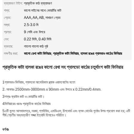
ব্যহ্যাবরণ টাইপ:
প্রাকৃতিক কাঠ ব্যহ্যাবরণ
শস্য:
কালো লাইনের সাথে কোয়ার্টার কাট
গ্রেড:
AAA, AA, AB, সাধারণ গ্রেড
লম্বা:
2.5-3.0 মি
প্রস্থ:
9 সেমি এবং উপরে
বেধ:
0.22 মিমি, 0.40 মিমি
ব্যবহার:
পাতলা পাতলা কাঠ পৃষ্ঠ
কালো রেখা কাটা ফিনিয়ার
প্রাকৃতিক কাটা ফিনিয়ার
হালকা রঙের প্যালডাও কাঠের ফিনিয়ার
লক্ষণীয় করা:
,
,
প্রাকৃতিক কাটা হালকা রঙের কালো রেখা সহ প্যালডো কাঠের চতুর্থাংশ কাটা ফিনিয়ার
1প্যালডাও ভিনিয়ার, প্যালডো আমেরিকান ব্ল্যাক ওয়ালনোটের মতো
2. আকারঃ 2500mm-3800mm x 90mm এবং উপরে x 0.22mm/0.4mm.
3শস্যঃ ক্রাউন কাট ও কোয়ার্টার কাট।
4ফিনিয়ারের ধরনঃ প্রাকৃতিক কাঠের ফিনিয়ার
5এটি মূলত আসবাবপত্র, দরজা, প্লাইউড, এমডিএফ, চিপবোর্ড এবং ব্লক বোর্ডের পৃষ্ঠের উপর প্রয়োগ করা হয়; এটি
শীর্ষ শ্রেণীর অভ্যন্তরীণ সজ্জা ইত্যাদি হিসাবেও পরিচিত।
বর্ণনাঃ