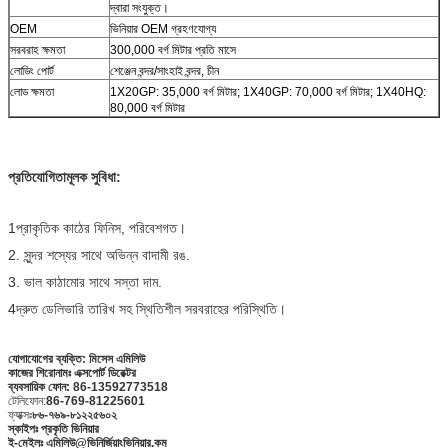
দ্বারা সংযুক্ত।
OEM
ভিনিয়ার OEM গ্রহণযোগ্য
সরবরাহ ক্ষমতা
300,000 বর্গ মিটার প্রতি মাসে
লোডিং পোর্ট
শেঞ্জেন বন্দর/সাংহাই বন্দর, চীন
লোড ক্ষমতা
1X20GP: 35,000 বর্গ মিটার; 1X40GP: 70,000 বর্গ মিটার; 1X40HQ:
80,000 বর্গ মিটার
প্রতিযোগিতামূলক সুবিধা:
1প্রাকৃতিক কাঠের ফিনিস, পরিবেশগত।
2. সুন্দর শস্যের সাথে অভিন্ন বাদামী রঙ.
3. ভাল কাঠামোর সাথে সস্তা দাম.
4দ্রুত ডেলিভারি তারিখ সহ স্থিতিশীল সরবরাহের পরিস্থিতি।
যোগাযোগের ব্যক্তি: মিসেস এমিলিউ
কাজের শিরোনামঃ এক্সপোর্ট ডিরেক্টর
ব্যবসায়িক ফোন: 86-13592773518
টেলিফোন:
86-769-81225601
ফ্যাক্সঃ
৮৬-৭৬৯-৮১২২৫৬০২
স্কাইপঃ প্রকৃতি ভিনিয়ার
ই-মেইলঃ এমিলিউ@ভিনির্জিয়াংভিনিয়ার.কম