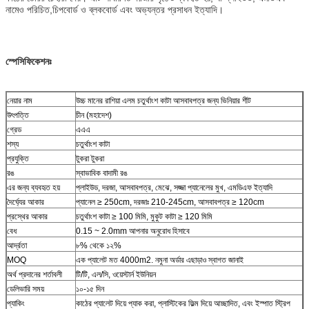
নামেও পরিচিত,চিপবোর্ড ও ব্লকবোর্ড এবং অভ্যন্তর প্রসাধন ইত্যাদি।
স্পেসিফিকেশনঃ
নেয়ার নাম
উচ্চ মানের রাশিয়া এলম চতুর্থাংশ কাটা আসবাবপত্র জন্য ভিনিয়ার শীট
উৎপত্তি
চীন (মহাদেশ)
গ্রেড
এএএ
শস্য
চতুর্থাংশ কাটা
প্রযুক্তি
টুকরা টুকরা
রঙ
স্বাভাবিক বাদামী রঙ
এর জন্য ব্যবহৃত হয়
প্লাইউড, দরজা, আসবাবপত্র, মেঝে, সজ্জা প্যানেলের মুখ, এমডিএফ ইত্যাদি
দৈর্ঘ্যের আকার
প্যানেল ≥ 250cm, দরজাঃ 210-245cm, আসবাবপত্র ≥ 120cm
প্রস্থের আকার
চতুর্থাংশ কাটা ≥ 100 মিমি, মুকুট কাটা ≥ 120 মিমি
বেধ
0.15 ~ 2.0mm আপনার অনুরোধ হিসাবে
আর্দ্রতা
৮% থেকে ১২%
MOQ
এক প্যালেট মত 4000m2. নমুনা অর্ডার এছাড়াও স্বাগত জানাই
অর্থ প্রদানের শর্তাবলী
টি/টি, এল/সি, ওয়েস্টার্ন ইউনিয়ন
ডেলিভারি সময়
১০-১৫ দিন
প্যাকিং
কাঠের প্যালেট দিয়ে প্যাক করা, প্লাস্টিকের ফিল্ম দিয়ে আচ্ছাদিত, এবং ইস্পাত স্ট্রিপ