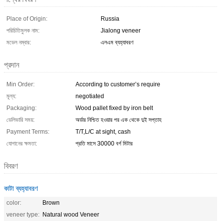
Place of Origin:
Russia
পরিচিতিমুলক নাম:
Jialong veneer
মডেল নম্বার:
এলএম ব্যহ্যাবরণ
প্রদান
Min Order:
According to customer’s require
মূল্য:
negotiated
Packaging:
Wood pallet fixed by iron belt
ডেলিভারি সময়:
অর্ডার নিশ্চিত হওয়ার পর এক থেকে দুই সপ্তাহ
Payment Terms:
T/T,L/C at sight, cash
যোগানের ক্ষমতা:
প্রতি মাসে 30000 বর্গ মিটার
বিবরণ
কাটা ব্যহ্যাবরণ
color:
Brown
veneer type:
Natural wood Veneer