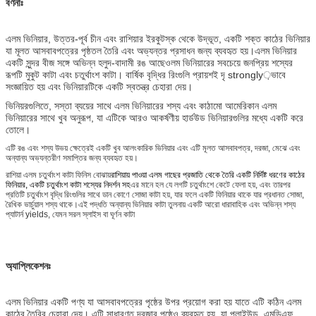
বর্ণনাঃ
এলম ভিনিয়ার, উত্তর-পূর্ব চীন এবং রাশিয়ার ইরকুটস্ক থেকে উদ্ভূত, একটি শক্ত কাঠের ভিনিয়ার
যা মূলত আসবাবপত্রের পৃষ্ঠতল তৈরি এবং অভ্যন্তর প্রসাধন জন্য ব্যবহৃত হয়।এলম ভিনিয়ার
একটি সুন্দর বীজ সঙ্গে অভিন্ন হলুদ-বাদামী রঙ আছেওলম ভিনিয়ারের সবচেয়ে জনপ্রিয় শস্যের
রূপটি মুকুট কাটা এবং চতুর্থাংশ কাটা। বার্ষিক বৃদ্ধির রিংগুলি প্রায়শই দৃ strongly়ভাবে
সংজ্ঞায়িত হয় এবং ভিনিয়ারটিকে একটি স্বতন্ত্র চেহারা দেয়।
ভিনিয়রগুলিতে, সস্তা ব্যয়ের সাথে এলম ভিনিয়ারের শস্য এবং কাঠামো আমেরিকান এলম
ভিনিয়ারের সাথে খুব অনুরূপ, যা এটিকে আরও আকর্ষণীয় হার্ডউড ভিনিয়ারগুলির মধ্যে একটি করে
তোলে।
এটি রঙ এবং শস্য উভয় ক্ষেত্রেই একটি খুব আলংকারিক ভিনিয়ার এবং এটি মূলত আসবাবপত্র, দরজা, মেঝে এবং
অন্যান্য অভ্যন্তরীণ সমাপ্তির জন্য ব্যবহৃত হয়।
রাশিয়া এলম চতুর্থাংশ কাটা ফিনিস বোঝায়
রাশিয়ায় পাওয়া এলম গাছের প্রজাতি থেকে তৈরি একটি নির্দিষ্ট ধরণের কাঠের
ফিনিয়ার, একটি চতুর্থাংশ কাটা শস্যের নিদর্শন সহ
এর মানে হল যে লগটি চতুর্থাংশে কেটে ফেলা হয়, এবং তারপর
প্রতিটি চতুর্থাংশ বৃদ্ধি রিংগুলির সাথে ডান কোণে সোজা কাটা হয়, যার ফলে একটি ফিনিয়ার থাকে যার প্রধানত সোজা,
রৈখিক ভার্চুয়াল শস্য থাকে।এই পদ্ধতি অন্যান্য ভিনিয়ার কাটা তুলনায় একটি আরো ধারাবাহিক এবং অভিন্ন শস্য
প্যাটার্ন yields, যেমন সরল স্লাইস বা ঘূর্ণন কাটা
অ্যাপ্লিকেশনঃ
এলম ভিনিয়ার একটি পণ্য যা আসবাবপত্রের পৃষ্ঠের উপর প্রয়োগ করা হয় যাতে এটি কঠিন এলম
কাঠের তৈরির চেহারা দেয়। এটি সাধারণত দরজার পৃষ্ঠেও ব্যবহৃত হয়, যা প্লাইউড, এমডিএফ