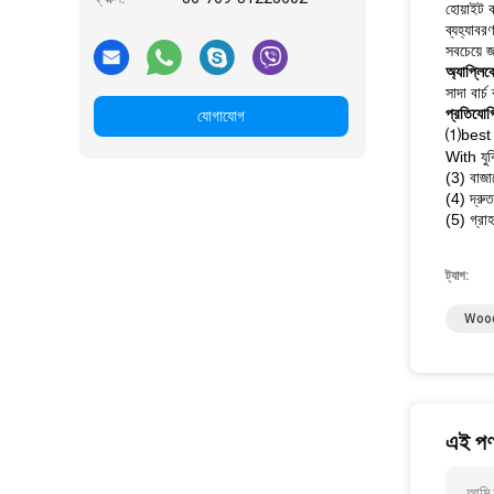
হোয়াইট ব
ব্যহ্যাবর
সবচেয়ে জ
অ্যাপ্লি
সাদা বার
প্রতিযোগ
যোগাযোগ
⑴best 
With যুক্
(3) বাজা
(4) দ্রু
(5) গ্রাহ
ট্যাগ:
Wood
এই পণ্
আমি 