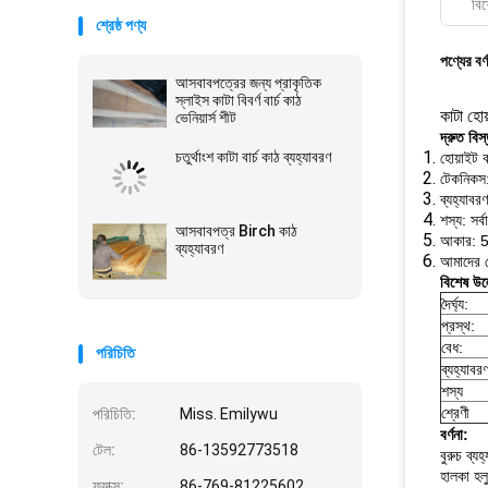
বিশ
শ্রেষ্ঠ পণ্য
পণ্যের বর্
আসবাবপত্রের জন্য প্রাকৃতিক
স্লাইস কাটা বিবর্ণ বার্চ কাঠ
কাটা হো
ভেনিয়ার্স শীট
দ্রুত বিস
চতুর্থাংশ কাটা বার্চ কাঠ ব্যহ্যাবরণ
হোয়াইট ব
টেকনিকস:
ব্যহ্যাবর
শস্য: সর্ব
আসবাবপত্র Birch কাঠ
আকার: 
ব্যহ্যাবরণ
আমাদের হ
বিশেষ উল
দৈর্ঘ্য:
প্রস্থ:
বেধ:
পরিচিতি
ব্যহ্যাবর
শস্য
শ্রেণী
পরিচিতি:
Miss. Emilywu
বর্ণনা:
টেল:
86-13592773518
বুরুচ ব্য
হালকা হল
ফ্যাক্স:
86-769-81225602