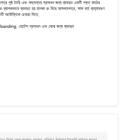
বপত্র পৃষ্ঠ তৈরি এবং অভ্যন্তর প্রসাধন জন্য ব্যবহৃত একটি শক্ত কাঠের
বং ব্যাপকভাবে ব্যবহৃত হয় হালকা রং দিয়ে আসবাবপত্র, সাদা বার্চ ব্যহ্যাবরণ
ণ একটি অযৌক্তিক চেহারা দিতে,
ন্ত banding, হোটেল প্রসাধন এবং মেঝে জন্য ব্যবহৃত
ও বিশদ যেমন প্রকার, আকার, পরিমাণ, উপাদান ইত্যাদি পাঠাতে পারেন