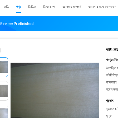
বাড়ি
পণ্য
ভিডিও
ভিআর শো
আমাদের সম্পর্কে
আমাদের সাথে যোগাযোগ
মিমি বেধ সঙ্গে Prefinished
কাটা হোয
পণ্যের বি
উৎপত্তি স
পরিচিতিমু
সাক্ষ্যদান:
মডেল নম্ব
প্রদান:
ন্যূনতম চ
মূল্য: