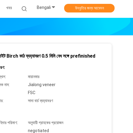
Bengali
খবর
উদ্ধৃতির জন্য আবেদন
়াইট Birch কাঠ ব্যহ্যাবরণ 0.5 মিমি বেধ সঙ্গে prefinished
বরণ:
্থল:
মায়ানমার
লক নাম:
Jialong veneer
FSC
ার:
সাদা বার্চ ব্যহ্যাবরণ
াহিদার পরিমাণ:
অনুযায়ী গ্রাহকের প্রয়োজন
negotiated