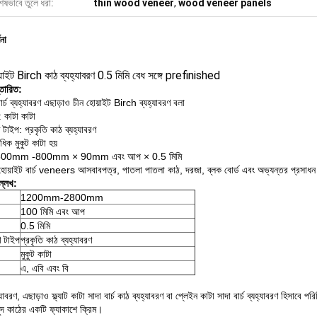
েষভাবে তুলে ধরা:
thin wood veneer
,
wood veneer panels
ণনা
য়াইট Birch কাঠ ব্যহ্যাবরণ 0.5 মিমি বেধ সঙ্গে prefinished
্তারিত:
ার্চ ব্যহ্যাবরণ এছাড়াও চীন হোয়াইট Birch ব্যহ্যাবরণ বলা
 কাটা কাটা
ণ টাইপ: প্রকৃতি কাঠ ব্যহ্যাবরণ
াধিক মুকুট কাটা হয়
500mm -800mm × 90mm এবং আপ × 0.5 মিমি
োয়াইট বার্চ veneers আসবাবপত্র, পাতলা পাতলা কাঠ, দরজা, ব্লক বোর্ড এবং অভ্যন্তর প্রসাধন এ
্লেখ:
1200mm-2800mm
100 মিমি এবং আপ
0.5 মিমি
ণ টাইপ
প্রকৃতি কাঠ ব্যহ্যাবরণ
মুকুট কাটা
এ, এবি এবং বি
হ্যাবরণ, এছাড়াও ফ্ল্যাট কাটা সাদা বার্চ কাঠ ব্যহ্যাবরণ বা প্লেইন কাটা সাদা বার্চ ব্যহ্যাবরণ হিসা
ুদ কাঠের একটি ফ্যাকাশে ক্রিম।