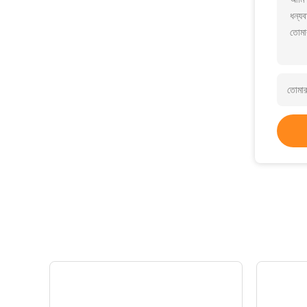
ধন্যব
তোমা