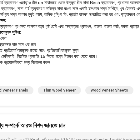
ার্চ ব্যহ্যাবরণ এছাড়াও চীন dn মায়ানমার থেকে উদ্ভূত চীন সাদা Birch ব্যহ্যাবরণ, প্রধানত আসবা
ণ ব্যহ্যাবরণ, সাদা বার্চ ব্যহ্যাবরণ অভিন্ন সাদা রঙের সঙ্গে একটি চমৎকার শস্য বৈশিষ্ট্য, খুব টেকসই এ
নপ্রিয় শস্য আকার মুকুট কাটা, বার্ষিক বৃদ্ধির রিং প্রায়ই হালকা সংজ্ঞায়িত করা হয় এবং ব্যহ্যাবর
কেশন:
্চ ব্যহ্যাবরণ প্রধানত আসবাবপত্র পৃষ্ঠ তৈরি এবং অভ্যন্তর প্রসাধন, পাতলা পাতলা কাঠ, দরজা প্রা
িতামূলক সুবিধা:
সেবা
তিসঙ্গত দাম সঙ্গে গুড মান
রে প্রতিযোগিতামূলক মানের সাথে প্রতিযোগিতামূলক মূল্য
ত ডেলিভারি: নিয়মিত প্রজাতি 15 দিনের মধ্যে বিতরণ করা যেতে পারে।
ক প্রয়োজনীয়তা জন্য বিবেচনা করুন
 Veneer Panels
Thin Wood Veneer
Wood Veneer Sheets
য সম্পর্কে আরও বিশদ জানতে চান
আগ্রহী কাটা হোয়াইট Birch কাঠ ব্যহ্যাবরণ 0.5 মিমি বেধ সঙ্গে prefinished আপনি কি আমাকে আর