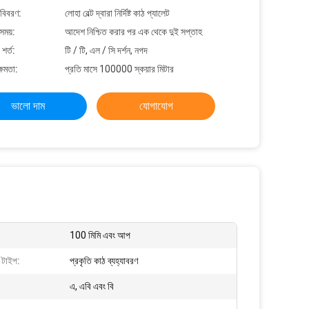
 বিবরণ:
লোহা বেল্ট দ্বারা নির্দিষ্ট কাঠ প্যালেট
সময়:
আদেশ নিশ্চিত করার পর এক থেকে দুই সপ্তাহ
শর্ত:
টি / টি, এল / সি দর্শন, নগদ
্ষমতা:
প্রতি মাসে 100000 স্কয়ার মিটার
ভালো দাম
যোগাযোগ
100 মিমি এবং আপ
ণ টাইপ:
প্রকৃতি কাঠ ব্যহ্যাবরণ
এ, এবি এবং বি