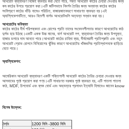
আখরোট ব্যহ্যাবরণ নিজেই ব্যবহার করা যেতে পারে, শক্ত আখরোট কাঠের চেহারা দেওয়ার জন্য
কম কাঠের উপরে প্রয়োগ করা।এটি জটিলভাবে নিদর্শন তৈরির জন্য অন্যান্য কাঠের কাঠের
সংমিশ্রণে কাঠের খাঁড়ি নামেও পরিচিত, বাজারজাতকরণে সাধারণত ব্যবহৃত হয়।এই
অ্যাপ্লিকেশনটিতে, আরও বিদেশী বার্লড আখরোটগুলি অত্যন্ত সন্ধান করা হয়।
আখরোটের ভবিষ্যত
কাঠের কাঠের দীর্ঘ পরিপক্কতা এবং রোগের প্রতি তাদের সংবেদনশীলতার কারণে আখরোটের কাঠ
দুর্লভ হয়ে উঠছে।একটি একক উচ্চ মানের, বার্ল আখরোট লগ, ব্যহ্যাবরণ তৈরির জন্য উপযুক্ত,
হাজার ডলারে দাম আনতে পারে।আখরোট কাঠের চাহিদা ব্যয়, দীর্ঘমেয়াদী প্রতিশ্রুতি এবং নতুন
আখরোট গ্রোভ রোপনে বিনিয়োগের ঝুঁকির কারণে আখরোটের খাঁজগুলির প্রতিস্থাপনকে ছাড়িয়ে
যেতে পারে।
অ্যাপ্লিকেশন:
আমেরিকান আখরোট ব্যহ্যাবরণ একটি শক্তিশালী আখরোট কাঠের তৈরির চেহারা দেওয়ার জন্য
আসবাবের পৃষ্ঠে প্রয়োগ করা পণ্য।এটি সাধারণত দরজার পৃষ্ঠে ব্যবহৃত হয়, এটি পাতলা পাতলা
কাঠ, MDF, চিপবোর্ড এবং ব্লক বোর্ড এবং অভ্যন্তর প্রসাধন ইত্যাদি হিসাবেও জানেন know
বিশেষ উল্লেখ:
দৈর্ঘ্য
1200 মিমি -3800 মিমি