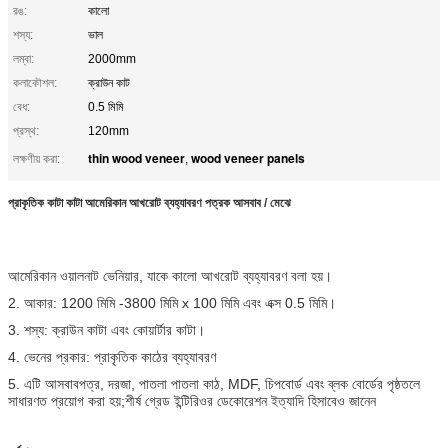
রঙ:
কালো
শস্য:
ভাল
লম্বা:
2000mm
কলাকৌশল:
ক্রাউন কাট
বেধ:
0.5 মিমি
প্রস্থ:
120mm
thin wood veneer
wood veneer panels
লক্ষণীয় করা:
,
প্রাকৃতিক কাটা কাটা আমেরিকান আখরোট ব্যহ্যাবরণ পত্রক আসবাব / মেঝে
আমেরিকান ওয়ালনাট ভেনিয়ার, যাকে কালো আখরোট ব্যহ্যাবরণ বলা হয়।
2. আকার: 1200 মিমি -3800 মিমি x 100 মিমি এবং এক্স 0.5 মিমি।
3. শস্য: ক্রাউন কাটা এবং কোয়ার্টার কাটা।
4. ভেনের প্রকার: প্রাকৃতিক কাঠের ব্যহ্যাবরণ
5. এটি আসবাবপত্র, দরজা, পাতলা পাতলা কাঠ, MDF, চিপবোর্ড এবং ব্লক বোর্ডের পৃষ্ঠতলে
সাধারণত প্রয়োগ করা হয়;শীর্ষ গ্রেড ইন্টিরিওর ডেকোরেশন ইত্যাদি হিসাবেও জানেন