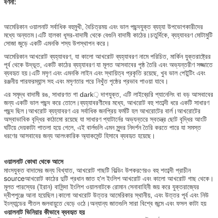
বর্ণনা:
আমেরিকান ওয়ালনাট সর্বাধিক বহুমুখী, বৈচিত্রময় এবং ভাল পছন্দযুক্ত ব্যহ্যা উপভোগকারীদের
মধ্যে অন্যতম।এটি হালকা ধূসর-বাদামী থেকে বেগুনি বাদামী কাঠের।চতুর্দিকে, ব্যহ্যাবরণ মোটামুটি
সোজা জুড়ে একটি এমনকি শস্য উপস্থাপন করে।
আমেরিকান আখরোট ব্যহ্যাবরণ, যা কালো আখরোট ব্যহ্যাবরণ নামে পরিচিত, মার্কিন যুক্তরাষ্ট্রের
পূর্ব থেকে উদ্ভূত, একটি কাঠের ব্যহ্যাবরণ যা মূলত আসবাবের পৃষ্ঠ তৈরি এবং অভ্যন্তরীণ সজ্জাতে
ব্যবহৃত হয়।এটি মসৃণ এবং এমনকি লাইন এবং স্থায়িত্ব প্রকৃতি রয়েছে, খুব ভাল পেইন্টিং এবং
রঞ্জনীয় পারফরম্যান্স সহ এবং মসৃণতার পরে নিখুঁত পৃষ্ঠের প্রভাব পাওয়া যাবে।
এর সমৃদ্ধ বাদামী রঙ, সাধারণত গা dark় দাগযুক্ত, এটি লাইব্রেরি প্যানেলিং বা বড় আসবাবের
জন্য একটি ভাল পছন্দ করে তোলে।ব্যহ্যাবরণীদের মধ্যে, আখরোট বহু শতাব্দী ধরে একটি সাধারণ
পছন্দ ছিল।আখরোট ব্যহ্যাবরণ এর সর্বাধিক জনপ্রিয় ফর্মটি হল আখরোটের বার্ল।আখরোটের
অস্বাভাবিক বৃদ্ধির কাঠামো রয়েছে যা সাধারণ প্যাটার্নের অভ্যন্তরে স্বতন্ত্র ছোট বৃদ্ধির আংটি
ঘটিয়ে দেয়কাটা পাতলা হয়ে গেলে, এই বার্লগুলি এমন সুন্দর নিদর্শন তৈরি করতে পারে যা সমস্ত
ধরণের আসবাবের জন্য আলংকারিক অ্যাকসেন্ট হিসাবে ব্যবহৃত হয়েছে।
ওয়ালনাট কোথা থেকে আসে
মাংসযুক্ত বাদামের জন্য বিখ্যাত, আখরোট গাছটি বিল্ডিং উপকরণেরও বহু শতাব্দী প্রাচীন
sourceআখরোট কাঠের দুটি প্রধান জাত হ'ল ইংলিশ আখরোট এবং কালো আখরোট গাছ থেকে।
মূলত পারস্যের (ইরান) বাসিন্দা ইংলিশ ওয়ালনাটকে রোমান সেনাবাহিনী জয় করে যুক্তরাজ্যের
দ্বীপপুঞ্জে আনা হয়েছিল।কালো আখরোট উত্তর আমেরিকার স্থানীয়, এবং উত্তর পূর্ব এবং নিউ
ইংল্যান্ডের শীতল জলবায়ুতে বেড়ে ওঠে।অন্যান্য জাতগুলি সারা বিশ্বে জন্মে এবং ফসল কাটা হয়
ওয়ালনাট ভিনিয়ার কীভাবে ব্যবহৃত হয়