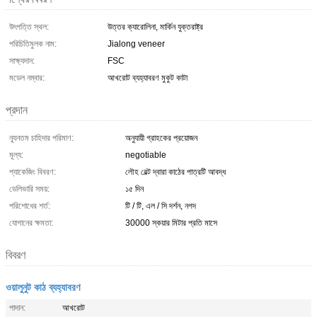
উৎপত্তি স্থল:
উত্তর ক্যারোলিনা, মার্কিন যুক্তরাষ্ট্র
পরিচিতিমুলক নাম:
Jialong veneer
সাক্ষ্যদান:
FSC
মডেল নম্বার:
আখরোট ব্যহ্যাবরণ মুকুট কাটা
প্রদান
ন্যূনতম চাহিদার পরিমাণ:
অনুযায়ী গ্রাহকের প্রয়োজন
মূল্য:
negotiable
প্যাকেজিং বিবরণ:
লৌহ বেল্ট দ্বারা কাঠের পাত্রটি আবদ্ধ
ডেলিভারি সময়:
১৫ দিন
পরিশোধের শর্ত:
টি / টি, এল / সি দর্শন, নগদ
যোগানের ক্ষমতা:
30000 স্কয়ার মিটার প্রতি মাসে
বিবরণ
ওয়ালুনুট কাঠ ব্যহ্যাবরণ
পাদান:
আখরোট