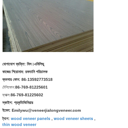
যোগাযোগ ব্যক্তি: মিস।এমিলিভু
কাজের শিরোনাম: রফতানি পরিচালক
ব্যবসায় ফোন: 86-13592773518
টেলিফোন:
86-769-81225601
ফ্যাক্স:
86-769-81225602
স্কাইপ: প্রকৃতিভিনিয়ার
ইমেল: Emilywu@veneerjialongveneer.com
wood veneer panels
wood veneer sheets
ট্যাগ:
,
,
thin wood veneer