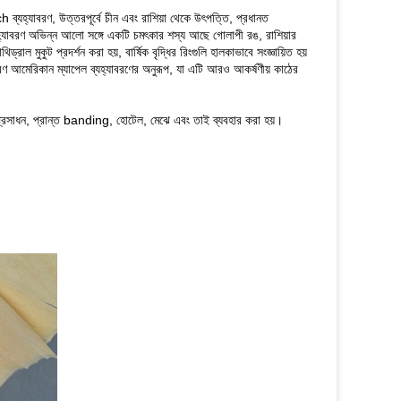
rch ব্যহ্যাবরণ, উত্তরপূর্বে চীন এবং রাশিয়া থেকে উৎপত্তি, প্রধানত
্যহ্যাবরণ অভিন্ন আলো সঙ্গে একটি চমৎকার শস্য আছে গোলাপী রঙ, রাশিয়ার
রাল মুকুট প্রদর্শন করা হয়, বার্ষিক বৃদ্ধির রিংগুলি হালকাভাবে সংজ্ঞায়িত হয়
বরণ আমেরিকান ম্যাপেল ব্যহ্যাবরণের অনুরূপ, যা এটি আরও আকর্ষণীয় কাঠের
্রসাধন, প্রান্ত banding, হোটেল, মেঝে এবং তাই ব্যবহার করা হয়।