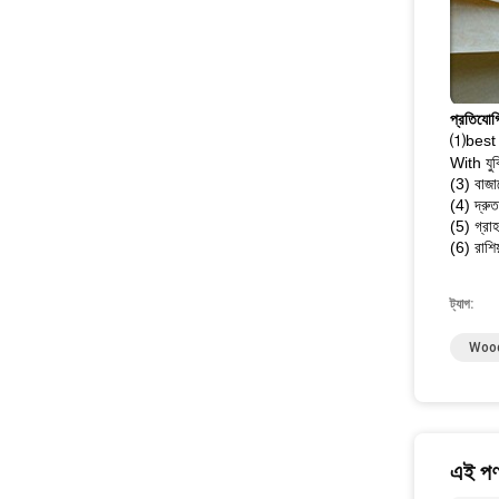
প্রতিযোগ
⑴best 
With যুক্
(3) বাজা
(4) দ্রুত
(5) গ্রাহ
(6) রাশিয
ট্যাগ:
Wood
এই পণ্