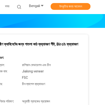
Bengali
খবর
উদ্ধৃতির জন্য আবেদন
ীণ ক্যাবিনেটের জন্য পাতলা কাঠ ব্যহ্যাবরণ শীট, Birch ব্যহ্যাবরণ
বরণ:
্থল:
রাশিয়ান ফেডারেশন এবং চীন
লক নাম:
Jialong veneer
FSC
ার:
চীন ম্যাপেল ব্যহ্যাবরণ
াহিদার পরিমাণ:
অনুযায়ী গ্রাহকের প্রয়োজন