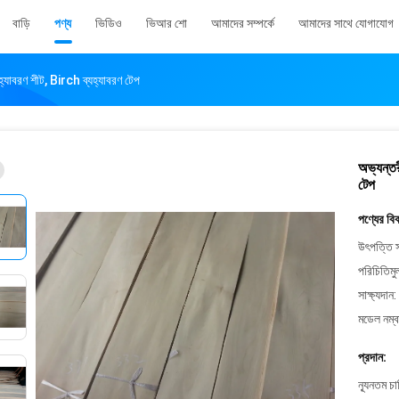
বাড়ি
পণ্য
ভিডিও
ভিআর শো
আমাদের সম্পর্কে
আমাদের সাথে যোগাযোগ
হ্যাবরণ শীট, Birch ব্যহ্যাবরণ টেপ
অভ্যন্তর
টেপ
পণ্যের বি
উৎপত্তি স
পরিচিতিমু
সাক্ষ্যদান:
মডেল নম্ব
প্রদান:
ন্যূনতম চ