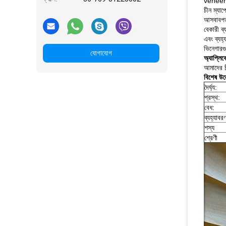
veneers 
চীন ম্যাপ
আসবাবপত্
বেকারী ব্
এবং ব্যহ
ভিনেগারগ
যোগাযোগ
অ্যাপ্লি
আমাদের চ
বিশেষ উল
দৈর্ঘ্য:
প্রস্থ:
বেধ:
ব্যহ্যাবর
শস্য
শ্রেণী