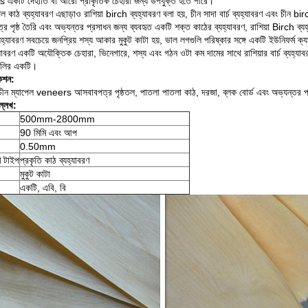
একটি দেহাতি বা আরো প্রাকৃতিক চেহারা জন্য উপযুক্ত হতে পারে।
েল কাঠ ব্যহ্যাবরণ এছাড়াও রাশিয়া birch ব্যহ্যাবরণ বলা হয়, চীন সাদা বার্চ ব্যহ্যাবরণ এবং চীন bi
র পৃষ্ঠ তৈরি এবং অভ্যন্তর প্রসাধন জন্য ব্যবহৃত একটি শক্ত কাঠের ব্যহ্যাবরণ, রাশিয়া Birch ব
যহ্যাবরণ সবচেয়ে জনপ্রিয় শস্য আকার মুকুট কাটা হয়, ভাল লগগুলি পরিষ্কার সঙ্গে একটি ইউনিফর্ম ক্যাথিড্
্যাবরণ একটি অযৌক্তিক চেহারা, ভিনেগারে, শস্য এবং গঠন ওটা কম দামের সাথে রাশিয়ার বার্চ ব্যহ্যা
ুলির একটি।
কেশন:
ীন ম্যাপেল veneers আসবাবপত্র পৃষ্ঠতল, পাতলা পাতলা কাঠ, দরজা, ব্লক বোর্ড এবং অভ্যন্তর প
্লেখ:
500mm-2800mm
90 মিমি এবং আপ
0.50mm
ণ টাইপ
প্রকৃতি কাঠ ব্যহ্যাবরণ
মুকুট কাটা
একটি, এবি, বি