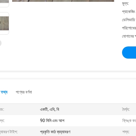
মূল্য:
প্যাকেজিং
ডেলিভারি 
পরিশোধের 
যোগানের ক
 তথ্য
পণ্যের বর্ণনা
েড:
একটি, এবি, বি
দৈর্ঘ্য:
স্থ:
90 মিমি এবং আপ
ব্লিঙ্ক কর
হ্যাবরণ টাইপ:
প্রকৃতি কাঠ ব্যহ্যাবরণ
শস্য: