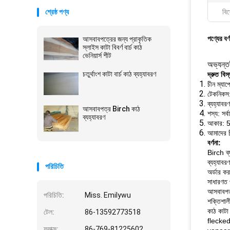
শ্রেষ্ঠ পণ্য
বিশ
পণ্যের বর্
আসবাবপত্রের জন্য প্রাকৃতিক
স্লাইস কাটা বিবর্ণ বার্চ কাঠ
ভেনিয়ার্স শীট
অভ্যন্তর
চতুর্থাংশ কাটা বার্চ কাঠ ব্যহ্যাবরণ
দ্রুত বিস
চীন ম্যাপ
টেকনিকস:
ব্যহ্যাবর
আসবাবপত্র Birch কাঠ
শস্য: সর্ব
ব্যহ্যাবরণ
আকার: 
আমাদের চ
বর্ণনা:
Birch ব্
ব্যহ্যাবর
পরিচিতি
অর্ডার কর
সাধারণত 
আসবাবপত্র
পরিচিতি:
Miss. Emilywu
শক্তিশালী
কাঠ কাটা 
টেল:
86-13592773518
flecked 
ফ্যাক্স:
86-769-81225602