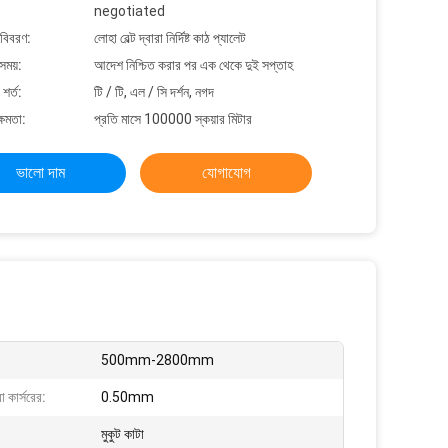
negotiated
 বিবরণ:
লোহা বেল্ট দ্বারা নির্দিষ্ট কাঠ প্যালেট
সময়:
আদেশ নিশ্চিত করার পর এক থেকে দুই সপ্তাহ
শর্ত:
টি / টি, এল / সি দর্শন, নগদ
্ষমতা:
প্রতি মাসে 100000 স্কয়ার মিটার
ভালো দাম
যোগাযোগ
500mm-2800mm
া কার্সরের:
0.50mm
মুকুট কাটা