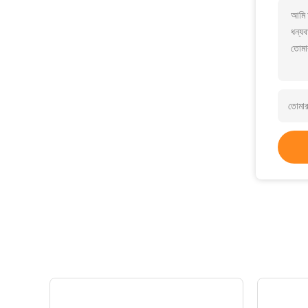
আমি 
ধন্যব
তোমা