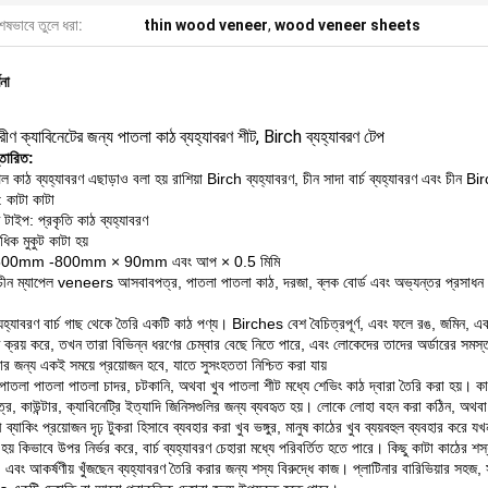
েষভাবে তুলে ধরা:
thin wood veneer
,
wood veneer sheets
ণনা
ীণ ক্যাবিনেটের জন্য পাতলা কাঠ ব্যহ্যাবরণ শীট, Birch ব্যহ্যাবরণ টেপ
্তারিত:
েল কাঠ ব্যহ্যাবরণ এছাড়াও বলা হয় রাশিয়া Birch ব্যহ্যাবরণ, চীন সাদা বার্চ ব্যহ্যাবরণ এবং চীন Bir
 কাটা কাটা
ণ টাইপ: প্রকৃতি কাঠ ব্যহ্যাবরণ
াধিক মুকুট কাটা হয়
500mm -800mm × 90mm এবং আপ × 0.5 মিমি
ীন ম্যাপেল veneers আসবাবপত্র, পাতলা পাতলা কাঠ, দরজা, ব্লক বোর্ড এবং অভ্যন্তর প্রসাধন এব
যহ্যাবরণ বার্চ গাছ থেকে তৈরি একটি কাঠ পণ্য।
Birches বেশ বৈচিত্রপূর্ণ, এবং ফলে রঙ, জমিন, এবং
ণ ক্রয় করে, তখন তারা বিভিন্ন ধরণের চেম্বার বেছে নিতে পারে, এবং লোকেদের তাদের অর্ডারের সমস্ত ব
ার জন্য একই সময়ে প্রয়োজন হবে, যাতে সুসংহততা নিশ্চিত করা যায়
পাতলা পাতলা পাতলা চাদর, চটকানি, অথবা খুব পাতলা শীট মধ্যে শেভিং কাঠ দ্বারা তৈরি করা হয়।
কা
, কাউন্টার, ক্যাবিনেট্রি ইত্যাদি জিনিসগুলির জন্য ব্যবহৃত হয়।
লোকে লোহা বহন করা কঠিন, অথবা যখ
 ব্যাকিং প্রয়োজন দৃঢ় টুকরা হিসাবে ব্যবহার করা খুব ভঙ্গুর, মানুষ কাঠের খুব ব্যয়বহুল ব্যবহার করে য
হয় কিভাবে উপর নির্ভর করে, বার্চ ব্যহ্যাবরণ চেহারা মধ্যে পরিবর্তিত হতে পারে।
কিছু কাটা কাঠের শস
এবং আকর্ষণীয় খুঁজছেন ব্যহ্যাবরণ তৈরি করার জন্য শস্য বিরুদ্ধে কাজ।
প্লাটিনার বারিভিয়ার সহজ